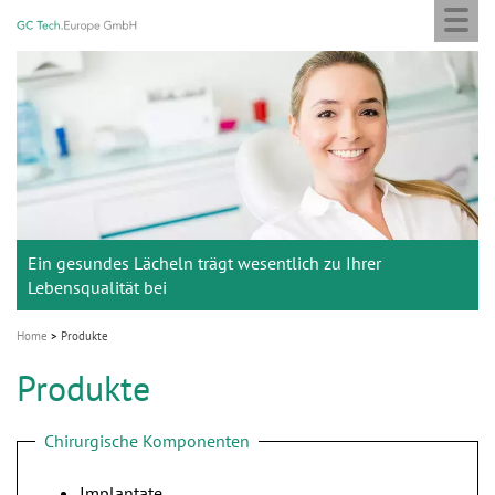
Togg
GC
Skip
navi
Tech
to
Europe
main
M
GmbH
content
a
i
n
n
a
Ein gesundes Lächeln trägt wesentlich zu Ihrer
v
Lebensqualität bei
i
g
Home
Produkte
a
Produkte
t
i
Chirurgische Komponenten
o
n
Implantate