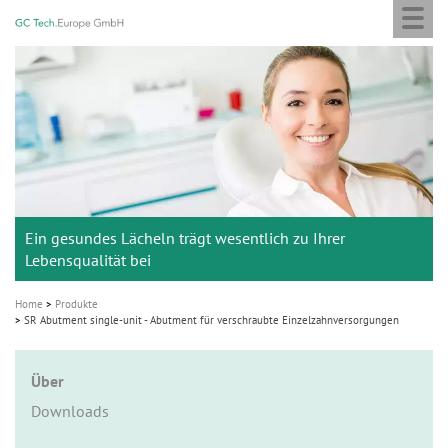
Togg
GC
Skip
navi
Tech
to
Europe
main
M
GmbH
content
a
i
n
n
a
Ein gesundes Lächeln trägt wesentlich zu Ihrer
v
Lebensqualität bei
i
g
Home
Produkte
SR Abutment single-unit - Abutment für verschraubte Einzelzahnversorgungen
a
t
Über
i
o
Downloads
n