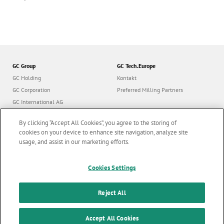
GC Group
GC Tech.Europe
GC Holding
Kontakt
GC Corporation
Preferred Milling Partners
GC International AG
GC Europe
By clicking “Accept All Cookies”, you agree to the storing of
GC Orthodontics
cookies on your device to enhance site navigation, analyze site
usage, and assist in our marketing efforts.
Cookies Settings
Follow us
Reject All
© GC Tech. Europe GmbH |
Alle Rechte vorbehalten |
Impressum
|
F
Accept All Cookies
Nutzungsbedingungen
|
Datenschutzrichtlinien