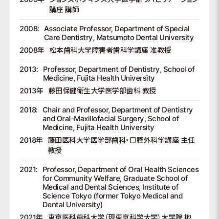
講座 講師
2008:
Associate Professor, Department of Special
Care Dentistry, Matsumoto Dental University
2008年
松本歯科大学障害者歯科学講座 准教授
2013:
Professor, Department of Dentistry, School of
Medicine, Fujita Health University
2013年
藤田保健衛生大学医学部歯科 教授
2018:
Chair and Professor, Department of Dentistry
and Oral-Maxillofacial Surgery, School of
Medicine, Fujita Health University
2018年
藤田医科大学医学部歯科・口腔外科学講座 主任
教授
2021:
Professor, Department of Oral Health Sciences
for Community Welfare, Graduate School of
Medical and Dental Sciences, Institute of
Science Tokyo (former Tokyo Medical and
Dental University)
2021年
東京医科歯科大学（現東京科学大学）大学院 地