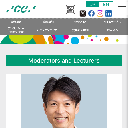
S
JP
EN
k
i
開催概要
登壇講師
セッション
タイム
テーブル
p
デンタルショー
t
ハンズオン
セミナー
会場
周辺地図
お申込み
Happy Hour
o
m
a
i
Moderators and Lecturers
n
c
o
n
t
e
n
t