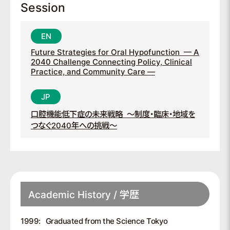
Session
Future Strategies for Oral Hypofunction
— A
2040 Challenge Connecting Policy, Clinical
Practice, and Community Care —
口腔機能低下症の未来戦略
～制度・臨床・地域を
つなぐ2040年への挑戦～
Academic History / 学歴
1999:
Graduated from the Science Tokyo