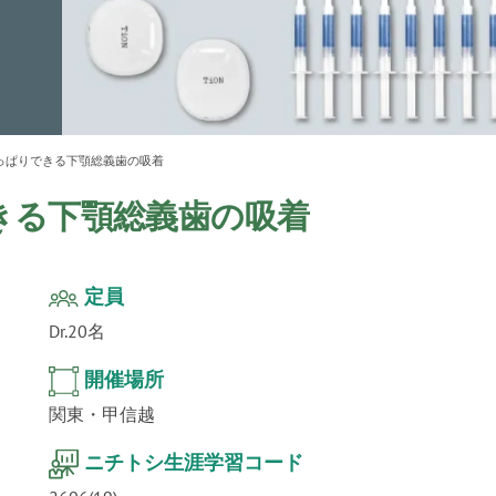
ur
」公
テクノ
っぱりできる下顎総義歯の吸着
きる下顎総義歯の吸着
定員
Dr.20名
開催場所
関東・甲信越
ニチトシ生涯学習コード