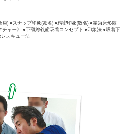
) ●スナップ印象(数名) ●精密印象(数名) ●義歯床形態
チャー》 ●下顎総義歯吸着コンセプト ●印象法 ●吸着下
のレスキュー法