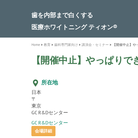
a
t
新発売 エバーエックス フロー
歯を内部まで白くする
インプラント Aadva®
A healthy smile greatly contributes to yo
「セラスマート テクノロジーブック
「イニシャル LiSi（リジ）ブロック 
新製品 イオム ナゴミ for DH
新製品バキュクレーブ 118 / 318 Prime
i
quality of life
製品の詳細情報はこちら
開
ロジーブック」公開
医療ホワイトニング ティオン®
専用サイトはこちら
製品の詳細情報はこちら
ショートインプラント新発売
GCグループ企業
o
n
Home
教育
歯科専門家向け
講演会・セミナー
【開催中止】や
【開催中止】やっぱりで
所在地
日本
〒
東京
GC R&Dセンター
GC R&Dセンター
会場詳細