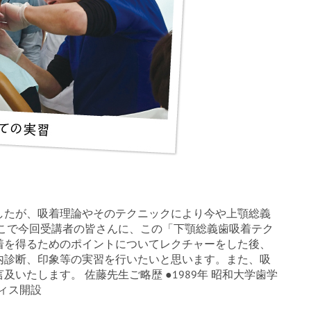
したが、吸着理論やそのテクニックにより今や上顎総義
そこで今回受講者の皆さんに、この「下顎総義歯吸着テク
着を得るためのポイントについてレクチャーをした後、
内診断、印象等の実習を行いたいと思います。また、吸
いたします。 佐藤先生ご略歴 ●1989年 昭和大学歯学
フィス開設