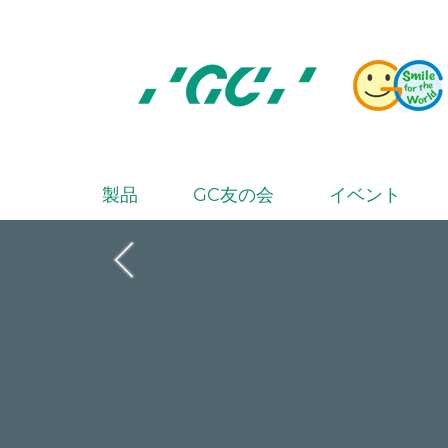
Skip
to
main
content
株
式
会
製品
GC友の会
イベント
M
社
a
ジ
i
ー
シ
n
ー
n
a
v
i
g