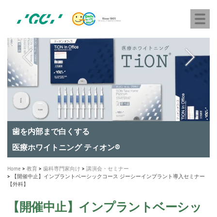
株
Skip
Togg
式
to
navi
会
main
社
content
M
ジ
ー
a
シ
i
ー
n
n
a
A healthy smile greatly contributes to your quality of life
新発売 エバーエックス フロー
「セラスマート テクノロジーブック」公開
「イニシャル LiSi（リジ）ブロック テクノロジーブッ
歯を内部まで白くする
新製品 イオム ナゴミ for DH
新製品バキュクレーブ 118 / 318 Prime
インプラント Aadva®
GCグループ企業
v
ク」公開
専用サイトはこちら
製品の詳細情報はこちら
i
製品の詳細情報はこちら
医療ホワイトニング ティオン®
ショートインプラント新発売
g
Home
教育
歯科専門家向け
講演会・セミナー
a
【開催中止】インプラントベーシックコース ジーシーインプラント導入セミナー
【外科】
t
i
【開催中止】インプラントベーシッ