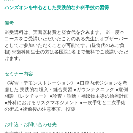
ハンズオンを中心とした実践的な外科手技の習得
備考
※受講料は、実習器材費と昼食代を含みます。 ※一度本
コースをご受講いただいたことのある先生はオブザーバー
としてご参加いただくことが可能です。(昼食代のみご負
担) ※歯科衛生士の方は各医院1名まで無料でご聴講いただ
けます。
セミナー内容
《実習・デモンストレーション》 ●口腔内ポジションを考
慮した 実践的な埋入・縫合実習 ●ガウンテクニック ●症例
相談 《レクチャー》 ●診査・診断・補綴物主導の治療計画
●外科におけるリスクマネジメント ●一次手術と二次手術
の術式 ●術前後の注意事項、投薬
お申込・お問い合わせ先