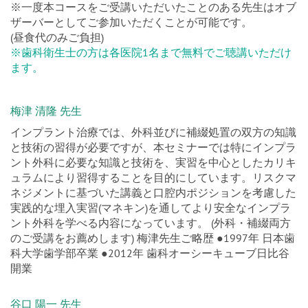
※一度本コースをご受講いただいたことのある先生はオブ
ザーバーとしてご参加いただくことが可能です。
(昼食代のみご負担)
※歯科衛生士の方は各医院1名まで無料でご聴講いただけ
ます。
梅津 清隆 先生
インプラント治療では、外科並びに補綴処置の双方の知識
と技術の習得が必要ですが、本セミナーでは特にインプラ
ント外科に必要な知識と技術を、実習を中心としたカリキ
ュラムにより習得することを目的にしています。リスクマ
ネジメントに基づいた講義と口腔内ポジションを考慮した
実践的な埋入実習(マネキン)を通してより安全なインプラ
ント外科を学べる内容になっています。 (外科・補綴両方
のご受講をお薦めします) 梅津先生ご略歴 ●1997年 日本歯
科大学歯学部卒業 ●2012年 歯科オーシーキューブ日比谷
開業
谷口 陽一 先生