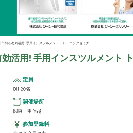
ur
」公
テクノ
午前を有効活用! 手用インスツルメント トレーニングセミナー
効活用! 手用インスツルメント 
定員
DH 20名
開催場所
関東・甲信越
参加登録料