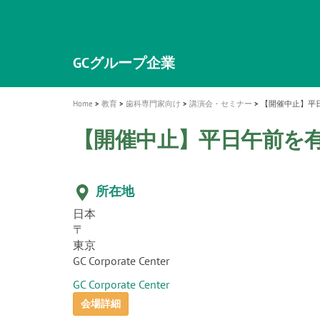
a
t
新発売 エバーエックス フロー
歯を内部まで白くする
インプラント Aadva®
A healthy smile greatly contributes to yo
「セラスマート テクノロジーブック
「イニシャル LiSi（リジ）ブロック 
新製品 イオム ナゴミ for DH
新製品バキュクレーブ 118 / 318 Prime
i
quality of life
製品の詳細情報はこちら
開
ロジーブック」公開
医療ホワイトニング ティオン®
専用サイトはこちら
製品の詳細情報はこちら
ショートインプラント新発売
GCグループ企業
o
n
Home
教育
歯科専門家向け
講演会・セミナー
【開催中止】平日
【開催中止】平日午前を有
所在地
日本
〒
東京
GC Corporate Center
GC Corporate Center
会場詳細