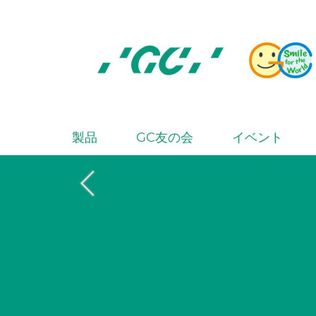
Skip
to
main
content
株
式
会
製品
GC友の会
イベント
M
社
a
ジ
i
ー
シ
n
ー
n
a
v
i
g