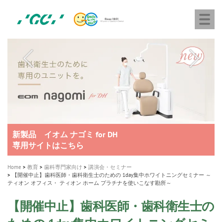
株
Skip
Togg
式
to
navi
会
main
社
content
M
ジ
ー
a
シ
i
ー
n
n
a
A healthy smile greatly contributes to your quality of life
新発売 エバーエックス フロー
「セラスマート テクノロジーブック」公開
「イニシャル LiSi（リジ）ブロック テクノロジーブッ
歯を内部まで白くする
新製品 イオム ナゴミ for DH
新製品バキュクレーブ 118 / 318 Prime
インプラント Aadva®
GCグループ企業
v
ク」公開
専用サイトはこちら
製品の詳細情報はこちら
i
製品の詳細情報はこちら
医療ホワイトニング ティオン®
ショートインプラント新発売
g
Home
教育
歯科専門家向け
講演会・セミナー
【開催中止】歯科医師・歯科衛生士のための 1day集中ホワイトニングセミナー ～
a
ティオン オフィス・ ティオン ホーム プラチナを使いこなす勘所～
t
【開催中止】歯科医師・歯科衛生士の
i