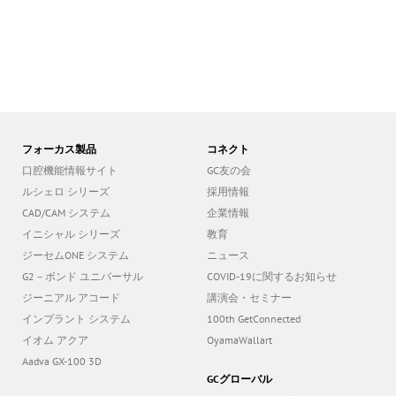
フォーカス製品
コネクト
口腔機能情報サイト
GC友の会
ルシェロ シリーズ
採用情報
CAD/CAM システム
企業情報
イニシャル シリーズ
教育
ジーセムONE システム
ニュース
G2－ボンド ユニバーサル
COVID-19に関するお知らせ
ジーニアル アコード
講演会・セミナー
インプラント システム
100th GetConnected
イオム アクア
OyamaWallart
Aadva GX-100 3D
GCグローバル