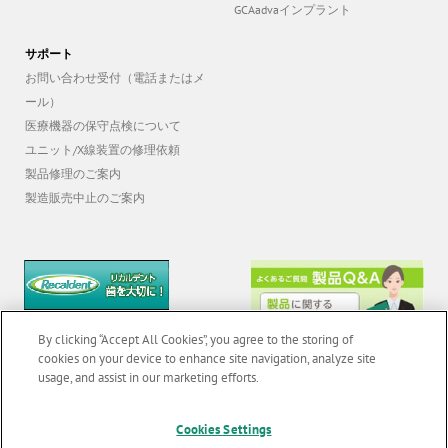
GCAadvaインプラント
サポート
お問い合わせ受付（電話またはメ
ール）
医療機器の保守点検について
ユニット/X線装置の修理依頼
製品修理のご案内
製造販売中止のご案内
By clicking “Accept All Cookies”, you agree to the storing of
cookies on your device to enhance site navigation, analyze site
usage, and assist in our marketing efforts.
Cookies Settings
© 2026 GC Corp. |
無断転載禁止 |
お問い合わせ
|
当サイトの利用条件
|