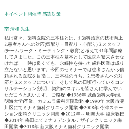
本イベント開催時 感染対策
南 清和 先生
私は常々、歯科医院の三本柱とは、1.歯科治療の技術向上
2.患者さんへの対応(気配り・目配り・心配り) 3.スタッフ
(チームワーク・ミーティング・教育)と考えて31年間診療
してきました。この三本柱を基本として医院を繁栄させな
ければ、一時は良くても、永続性を持った歯科医業は成り
立たないと思います。今回のセミナーでは患者さんから信
頼される医院を目指し、三本柱のうち、2.患者さんへの対
応と 3.スタッフについて、そして私の日頃行っているコン
サルテーション(説明、契約)のスキルを皆さんに学んでい
ただこうと思います。 ご略歴 ◆1986年 城西歯科大学(現
明海大学)卒業、カミムラ歯科医院勤務 ◆1990年 大阪市淀
川区にてミナミ歯科クリニック開業 ◆2008年 今津ステー
ション歯科クリニック開業 ◆2012年～ 明海大学 臨床教授
◆2014年 梅田にてミナミデンタルデザインクリニック梅
田開業 ◆2018年 新大阪ミナミ歯科クリニック開業