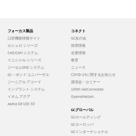
フォーカス製品
コネクト
口腔機能情報サイト
GC友の会
ルシェロ シリーズ
採用情報
CAD/CAM システム
企業情報
イニシャル シリーズ
教育
ジーセムONE システム
ニュース
G2－ボンド ユニバーサル
COVID-19に関するお知らせ
ジーニアル アコード
講演会・セミナー
インプラント システム
100th GetConnected
イオム アクア
OyamaWallart
Aadva GX-100 3D
GCグローバル
GCホールディング
GCヨーロッパ
GCインターナショナル