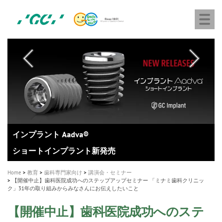
株
Skip
Togg
式
to
navi
会
main
社
content
M
ジ
ー
a
シ
i
ー
n
n
a
A healthy smile greatly contributes to your quality of life
新発売 エバーエックス フロー
「セラスマート テクノロジーブック」公開
「イニシャル LiSi（リジ）ブロック テクノロジーブッ
歯を内部まで白くする
新製品 イオム ナゴミ for DH
新製品バキュクレーブ 118 / 318 Prime
インプラント Aadva®
GCグループ企業
v
ク」公開
専用サイトはこちら
製品の詳細情報はこちら
i
製品の詳細情報はこちら
医療ホワイトニング ティオン®
ショートインプラント新発売
g
Home
教育
歯科専門家向け
講演会・セミナー
a
【開催中止】歯科医院成功へのステップアップセミナー 「ミナミ歯科クリニッ
ク」31年の取り組みからみなさんにお伝えしたいこと
t
i
【開催中止】歯科医院成功へのステ