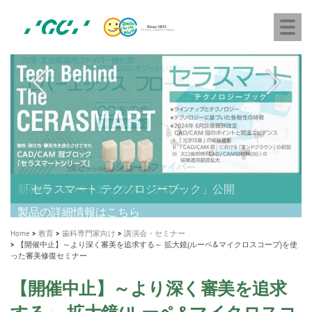
株
Skip
Togg
式
to
navi
会
main
社
content
M
ジ
ー
a
シ
i
ー
n
n
a
A healthy smile greatly contributes to your quality of life
新発売 エバーエックス フロー
「セラスマート テクノロジーブック」公開
「イニシャル LiSi（リジ）ブロック テクノロジーブッ
歯を内部まで白くする
新製品 イオム ナゴミ for DH
新製品バキュクレーブ 118 / 318 Prime
インプラント Aadva®
GCグループ企業
v
ク」公開
専用サイトはこちら
製品の詳細情報はこちら
i
製品の詳細情報はこちら
医療ホワイトニング ティオン®
ショートインプラント新発売
Home
教育
歯科専門家向け
講演会・セミナー
g
【開催中止】～より深く審美を追求する～ 拡大鏡(ルーペ&マイクロスコープ)を使
った審美修復セミナー
a
t
【開催中止】～より深く審美を追求
i
する～ 拡大鏡(ルーペ&マイクロスコ