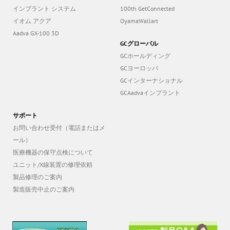
イオム アクア
OyamaWallart
Aadva GX-100 3D
GCグローバル
GCホールディング
GCヨーロッパ
GCインターナショナル
GCAadvaインプラント
サポート
お問い合わせ受付（電話またはメ
ール）
医療機器の保守点検について
ユニット/X線装置の修理依頼
製品修理のご案内
製造販売中止のご案内