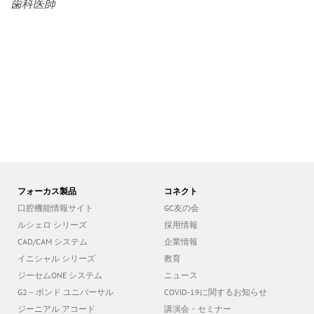
フォーカス製品
コネクト
口腔機能情報サイト
GC友の会
ルシェロ シリーズ
採用情報
CAD/CAM システム
企業情報
イニシャル シリーズ
教育
ジーセムONE システム
ニュース
G2－ボンド ユニバーサル
COVID-19に関するお知らせ
ジーニアル アコード
講演会・セミナー
インプラント システム
100th GetConnected