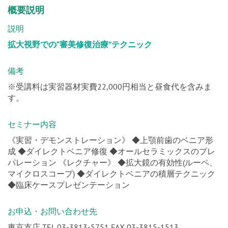
説明
拡大視野での“審美修復治療”テクニック
備考
※受講料は実習器材実費22,000円相当と昼食代を含みま
す。
セミナー内容
《実習・デモンストレーション》 ◆上顎前歯のベニア形
成 ◆ダイレクトベニア修復 ◆オールセラミックスのプレ
パレーション 《レクチャー》 ◆拡大鏡の有効性(ルーペ、
マイクロスコープ) ◆ダイレクトベニアの積層テクニック
◆臨床ケースプレゼンテーション
お申込・お問い合わせ先
東京支店 TEL 03-3813-5751 FAX 03-3815-1513