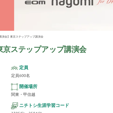
ur
」公
テクノ
講演会】東京ステップアップ講演会
東京ステップアップ講演会
定員
定員600名
開催場所
関東・甲信越
ニチトシ生涯学習コード