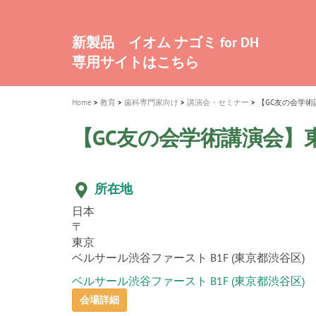
a
t
新発売 エバーエックス フロー
歯を内部まで白くする
インプラント Aadva®
A healthy smile greatly contributes to yo
「セラスマート テクノロジーブック
「イニシャル LiSi（リジ）ブロック 
新製品 イオム ナゴミ for DH
新製品バキュクレーブ 118 / 318 Prime
i
quality of life
製品の詳細情報はこちら
開
ロジーブック」公開
医療ホワイトニング ティオン®
専用サイトはこちら
製品の詳細情報はこちら
ショートインプラント新発売
GCグループ企業
o
n
Home
教育
歯科専門家向け
講演会・セミナー
【GC友の会学術
【GC友の会学術講演会】
所在地
日本
〒
東京
ベルサール渋谷ファースト B1F (東京都渋谷区)
ベルサール渋谷ファースト B1F (東京都渋谷区)
会場詳細