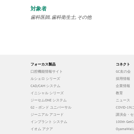
対象者
歯科医師
歯科衛生士
その他
フォーカス製品
コネクト
口腔機能情報サイト
GC友の会
ルシェロ シリーズ
採用情報
CAD/CAM システム
企業情報
イニシャル シリーズ
教育
ジーセムONE システム
ニュース
G2－ボンド ユニバーサル
COVID-
ジーニアル アコード
講演会・セ
インプラント システム
100th GetC
イオム アクア
OyamaWall