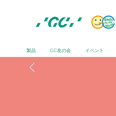
Skip
to
main
content
株
式
会
製品
GC友の会
イベント
M
社
a
ジ
i
ー
シ
n
ー
n
a
v
i
g