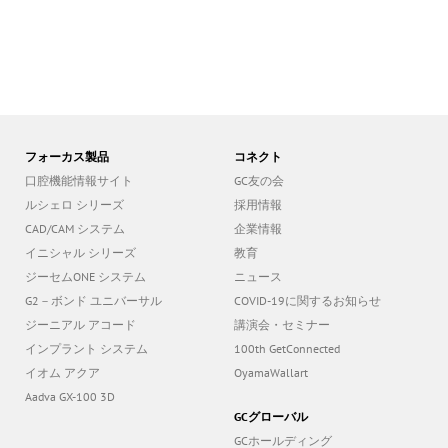
フォーカス製品
コネクト
口腔機能情報サイト
GC友の会
ルシェロ シリーズ
採用情報
CAD/CAM システム
企業情報
イニシャル シリーズ
教育
ジーセムONE システム
ニュース
G2－ボンド ユニバーサル
COVID-19に関するお知らせ
ジーニアル アコード
講演会・セミナー
インプラント システム
100th GetConnected
イオム アクア
OyamaWallart
Aadva GX-100 3D
GCグローバル