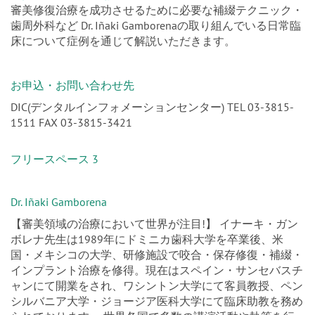
包括治療”〈同時通訳〉
審美修復治療を成功させるために必要な補綴テクニック・
歯周外科など Dr. Iñaki Gamborenaの取り組んでいる日常臨
床について症例を通じて解説いただきます。
お申込・お問い合わせ先
DIC(デンタルインフォメーションセンター) TEL 03-3815-
1511 FAX 03-3815-3421
フリースペース 3
Dr. Iñaki Gamborena
【審美領域の治療において世界が注目!】 イナーキ・ガン
ボレナ先生は1989年にドミニカ歯科大学を卒業後、米
国・メキシコの大学、研修施設で咬合・保存修復・補綴・
インプラント治療を修得。現在はスペイン・サンセバスチ
ャンにて開業をされ、ワシントン大学にて客員教授、ペン
シルバニア大学・ジョージア医科大学にて臨床助教を務め