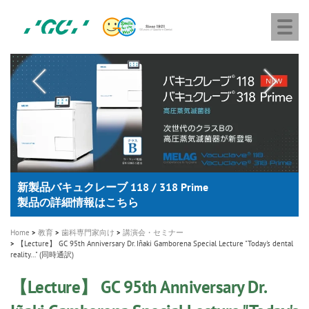
株
Skip
Togg
式
to
navi
会
main
社
content
M
ジ
ー
a
シ
i
ー
n
n
a
A healthy smile greatly contributes to your quality of life
新発売 エバーエックス フロー
「セラスマート テクノロジーブック」公開
「イニシャル LiSi（リジ）ブロック テクノロジーブッ
歯を内部まで白くする
新製品 イオム ナゴミ for DH
新製品バキュクレーブ 118 / 318 Prime
インプラント Aadva®
GCグループ企業
v
ク」公開
専用サイトはこちら
製品の詳細情報はこちら
i
製品の詳細情報はこちら
医療ホワイトニング ティオン®
ショートインプラント新発売
g
Home
教育
歯科専門家向け
講演会・セミナー
a
【Lecture】 GC 95th Anniversary Dr. Iñaki Gamborena Special Lecture "Today's dental
reality…" (同時通訳)
t
i
【Lecture】 GC 95th Anniversary Dr.