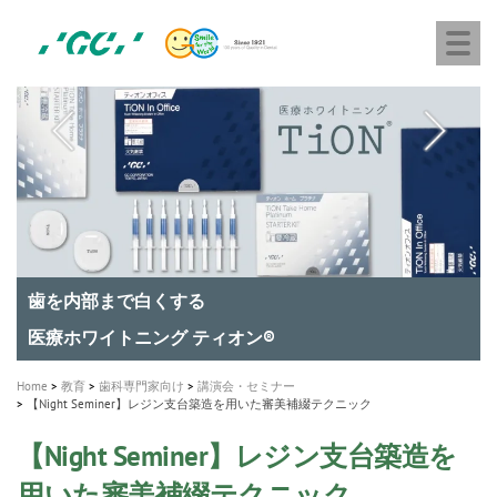
株
Skip
Togg
式
to
navi
会
main
社
content
M
ジ
ー
a
シ
i
ー
n
n
a
A healthy smile greatly contributes to your quality of life
新発売 エバーエックス フロー
「セラスマート テクノロジーブック」公開
「イニシャル LiSi（リジ）ブロック テクノロジーブッ
歯を内部まで白くする
新製品 イオム ナゴミ for DH
新製品バキュクレーブ 118 / 318 Prime
インプラント Aadva®
GCグループ企業
v
ク」公開
専用サイトはこちら
製品の詳細情報はこちら
i
製品の詳細情報はこちら
医療ホワイトニング ティオン®
ショートインプラント新発売
g
Home
教育
歯科専門家向け
講演会・セミナー
【Night Seminer】レジン支台築造を用いた審美補綴テクニック
a
t
【Night Seminer】レジン支台築造を
i
用いた審美補綴テクニック