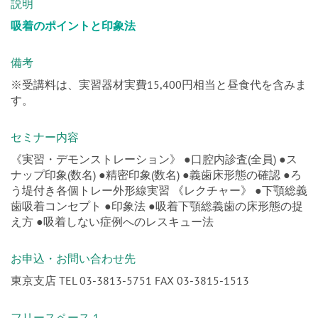
説明
吸着のポイントと印象法
備考
※受講料は、実習器材実費15,400円相当と昼食代を含みま
す。
セミナー内容
《実習・デモンストレーション》 ●口腔内診査(全員) ●ス
ナップ印象(数名) ●精密印象(数名) ●義歯床形態の確認 ●ろ
う堤付き各個トレー外形線実習 《レクチャー》 ●下顎総義
歯吸着コンセプト ●印象法 ●吸着下顎総義歯の床形態の捉
え方 ●吸着しない症例へのレスキュー法
お申込・お問い合わせ先
東京支店 TEL 03-3813-5751 FAX 03-3815-1513
フリースペース 1