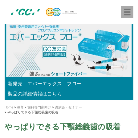
株
Skip
Togg
式
to
navi
会
main
社
content
M
ジ
ー
a
シ
i
ー
n
n
a
A healthy smile greatly contributes to your quality of life
新発売 エバーエックス フロー
「セラスマート テクノロジーブック」公開
「イニシャル LiSi（リジ）ブロック テクノロジーブッ
歯を内部まで白くする
新製品 イオム ナゴミ for DH
新製品バキュクレーブ 118 / 318 Prime
インプラント Aadva®
GCグループ企業
v
ク」公開
専用サイトはこちら
製品の詳細情報はこちら
i
製品の詳細情報はこちら
医療ホワイトニング ティオン®
ショートインプラント新発売
g
Home
教育
歯科専門家向け
講演会・セミナー
a
やっぱりできる下顎総義歯の吸着
t
やっぱりできる下顎総義歯の吸着
i