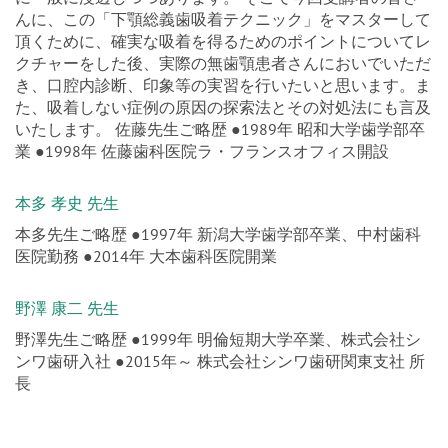
んに、この「下顎総義歯吸着テクニック」をマスターして
頂くために、確実な吸着を得るためのポイントについてレ
クチャーをした後、実際の無歯顎患者さんにおいでいただ
き、口腔内診断、印象等の実習を行いたいと思います。ま
た、吸着しない症例の原因の探索法とその対処法にも言及
いたします。 佐藤先生ご略歴 ●1989年 昭和大学歯学部卒
業 ●1998年 佐藤歯科医院ラ・フランスオフィス開設
本多 孝史 先生
本多先生ご略歴 ●1997年 新潟大学歯学部卒業、中村歯科
医院勤務 ●2014年 大本歯科医院開業
野澤 康二 先生
野澤先生ご略歴 ●1999年 明倫短期大学卒業、株式会社シ
ンワ歯研入社 ●2015年～ 株式会社シンワ歯研関東支社 所
長