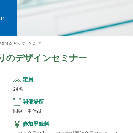
ur
」公
テクノ
療空間 香りのデザインセミナー
香りのデザインセミナー
定員
24名
開催場所
関東・甲信越
参加登録料