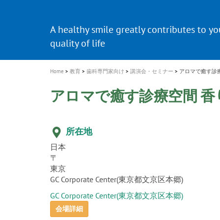
a
t
新発売 エバーエックス フロー
歯を内部まで白くする
インプラント Aadva®
A healthy smile greatly contributes to yo
「セラスマート テクノロジーブック
「イニシャル LiSi（リジ）ブロック 
新製品 イオム ナゴミ for DH
新製品バキュクレーブ 118 / 318 Prime
i
quality of life
製品の詳細情報はこちら
開
ロジーブック」公開
医療ホワイトニング ティオン®
専用サイトはこちら
製品の詳細情報はこちら
ショートインプラント新発売
GCグループ企業
o
n
Home
教育
歯科専門家向け
講演会・セミナー
アロマで癒す診
アロマで癒す診療空間 
所在地
日本
〒
東京
GC Corporate Center(東京都文京区本郷)
GC Corporate Center(東京都文京区本郷)
会場詳細