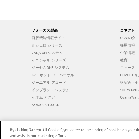
フォーカス製品
コネクト
口腔機能情報サイト
GC友の会
ルシェロ シリーズ
採用情報
CAD/CAM システム
企業情報
イニシャル シリーズ
教育
ジーセムONE システム
ニュース
G2－ボンド ユニバーサル
COVID-
ジーニアル アコード
講演会・セ
インプラント システム
100th GetC
イオム アクア
OyamaWall
Aadva GX-100 3D
By clicking “Accept All Cookies”, you agree to the storing of cookies on your d
and assist in our marketing efforts.