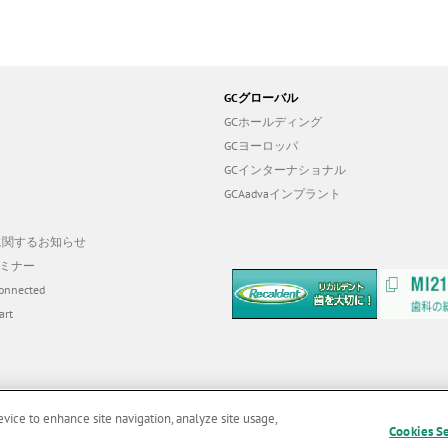
GCグローバル
GCホールディング
GCヨーロッパ
GCインターナショナル
GCAadvaインプラント
19に関するお知らせ
ミナー
onnected
art
evice to enhance site navigation, analyze site usage,
Cookies S