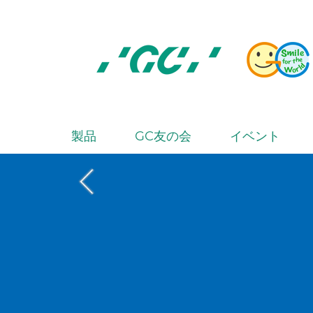
Skip
to
main
content
株
式
会
製品
GC友の会
イベント
M
社
a
ジ
i
ー
シ
n
ー
n
a
v
i
g