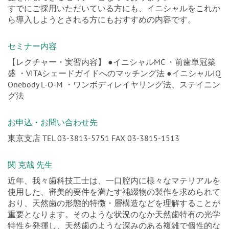
盛を体験できるセミナーとなっております。
すでにご採用いただいている方にも、イニシャルをこれか
ら導入しようとされる方にもおすすめの内容です。
セミナー内容
【レクチャー・実習内容】 ●イニシャルMC ・前歯単冠築
盛 ・VITAシェードガイドへのマッチング法 ●イニシャルIQ
Onebody L-O-M ・ワンボディレイヤリング法、ステイニン
グ法
お申込・お問い合わせ先
東京支店 TEL 03-3813-5751 FAX 03-3815-1513
関 克哉 先生
近年、我々歯科技工士は、一口腔内に様々なマテリアルを
使用した、審美的要件を満たす補綴物の製作を求められて
おり、天然歯の形態的特徴・層構造などを理解することが
重要となります。そのような状況のなか天然歯特有の光学