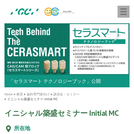
株
Skip
Togg
式
to
navi
会
main
社
content
M
ジ
ー
a
シ
i
ー
n
n
a
A healthy smile greatly contributes to your quality of life
新発売 エバーエックス フロー
「セラスマート テクノロジーブック」公開
「イニシャル LiSi（リジ）ブロック テクノロジーブッ
歯を内部まで白くする
新製品 イオム ナゴミ for DH
新製品バキュクレーブ 118 / 318 Prime
インプラント Aadva®
GCグループ企業
v
ク」公開
専用サイトはこちら
製品の詳細情報はこちら
i
製品の詳細情報はこちら
医療ホワイトニング ティオン®
ショートインプラント新発売
g
Home
教育
歯科専門家向け
講演会・セミナー
イニシャル築盛セミナー initial MC
a
t
イニシャル築盛セミナー Initial MC
i
所在地