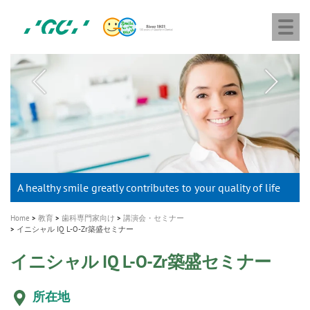
株
Skip
Togg
式
to
navi
会
main
社
content
M
ジ
ー
a
シ
i
ー
n
n
a
A healthy smile greatly contributes to your quality of life
新発売 エバーエックス フロー
「セラスマート テクノロジーブック」公開
「イニシャル LiSi（リジ）ブロック テクノロジーブッ
歯を内部まで白くする
新製品 イオム ナゴミ for DH
新製品バキュクレーブ 118 / 318 Prime
インプラント Aadva®
GCグループ企業
v
ク」公開
専用サイトはこちら
製品の詳細情報はこちら
i
製品の詳細情報はこちら
医療ホワイトニング ティオン®
ショートインプラント新発売
Home
教育
歯科専門家向け
講演会・セミナー
g
イニシャル IQ L-O-Zr築盛セミナー
a
イニシャル IQ L-O-Zr築盛セミナー
t
i
所在地