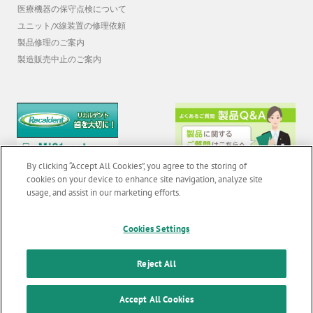
ユニット/X線装置の修理依頼
製品修理のご案内
製造販売中止のご案内
By clicking “Accept All Cookies”, you agree to the storing of
cookies on your device to enhance site navigation, analyze site
usage, and assist in our marketing efforts.
© 2026 GC Corp. |
無断転載禁止 |
お問い合わせ
|
当サイトの利用条件
|
F
o
Cookies Settings
個人情報保護方針
|
クッキーポリシー
|
透明性に関する指針
|
o
クアラルンプール原則対応方針
|
Reject All
t
カスタマーハラスメントに対する基本方針
e
Accept All Cookies
r