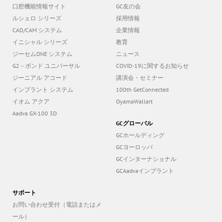
ルシェロ シリーズ
採用情報
CAD/CAM システム
企業情報
イニシャル シリーズ
教育
ジーセムONE システム
ニュース
G2－ボンド ユニバーサル
COVID-19に関するお知らせ
ジーニアル アコード
講演会・セミナー
インプラント システム
100th GetConnected
イオム アクア
OyamaWallart
Aadva GX-100 3D
GCグローバル
GCホールディング
GCヨーロッパ
GCインターナショナル
GCAadvaインプラント
サポート
お問い合わせ受付（電話またはメ
ール）
医療機器の保守点検について