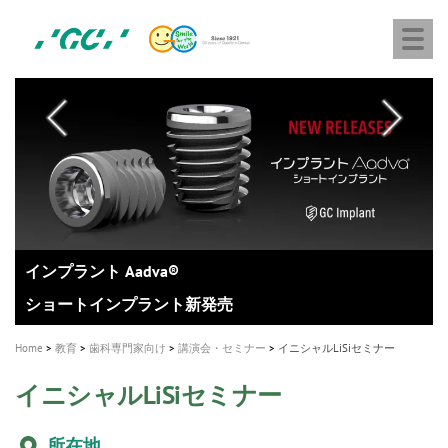
株
Skip
Togg
式
to
navi
会
main
社
content
M
ジ
ー
a
シ
i
ー
n
n
a
A healthy smile greatly contributes to your quality of life
新発売 エバーエックス フロー
「セラスマート テクノロジーブック」公開
「イニシャル LiSi（リジ）ブロック テクノロジーブッ
歯を内部まで白くする
新製品 イオム ナゴミ for DH
新製品バキュクレーブ 118 / 318 Prime
インプラント Aadva®
GCグループ企業
v
ク」公開
専用サイトはこちら
製品の詳細情報はこちら
i
製品の詳細情報はこちら
医療ホワイトニング ティオン®
ショートインプラント新発売
Home
教育
歯科専門家向け
講演会・セミナー
イニシャルLiSiセミナー
g
イニシャルLiSiセミナー
a
t
所在地
i
日本