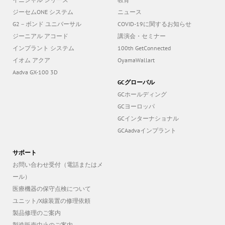
イニシャル シリーズ
教育
ジーセムONE システム
ニュース
G2－ボンド ユニバーサル
COVID-19に関するお知らせ
ジーニアル アコード
講演会・セミナー
インプラント システム
100th GetConnected
イオム アクア
OyamaWallart
Aadva GX-100 3D
GCグローバル
GCホールディング
GCヨーロッパ
GCインターナショナル
GCAadvaインプラント
サポート
お問い合わせ受付（電話またはメ
ール）
医療機器の保守点検について
ユニット/X線装置の修理依頼
製品修理のご案内