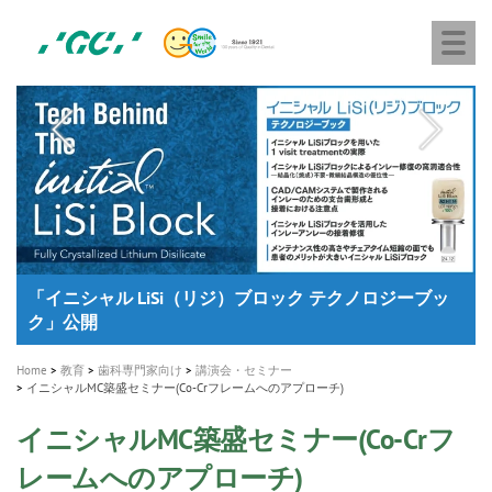
株
Skip
Togg
式
to
navi
会
main
社
content
M
ジ
ー
a
シ
i
ー
n
n
a
A healthy smile greatly contributes to your quality of life
新発売 エバーエックス フロー
「セラスマート テクノロジーブック」公開
「イニシャル LiSi（リジ）ブロック テクノロジーブッ
歯を内部まで白くする
新製品 イオム ナゴミ for DH
新製品バキュクレーブ 118 / 318 Prime
インプラント Aadva®
GCグループ企業
v
ク」公開
専用サイトはこちら
製品の詳細情報はこちら
i
製品の詳細情報はこちら
医療ホワイトニング ティオン®
ショートインプラント新発売
g
Home
教育
歯科専門家向け
講演会・セミナー
a
イニシャルMC築盛セミナー(Co-Crフレームへのアプローチ)
t
イニシャルMC築盛セミナー(Co-Crフ
i
レームへのアプローチ)