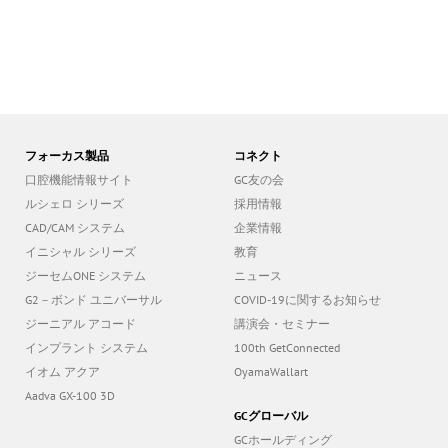
フォーカス製品
コネクト
口腔機能情報サイト
GC友の会
ルシェロ シリーズ
採用情報
CAD/CAM システム
企業情報
イニシャル シリーズ
教育
ジーセムONE システム
ニュース
G2－ボンド ユニバーサル
COVID-19に関するお知らせ
ジーニアル アコード
講演会・セミナー
インプラント システム
100th GetConnected
イオム アクア
OyamaWallart
Aadva GX-100 3D
GCグローバル
GCホールディング