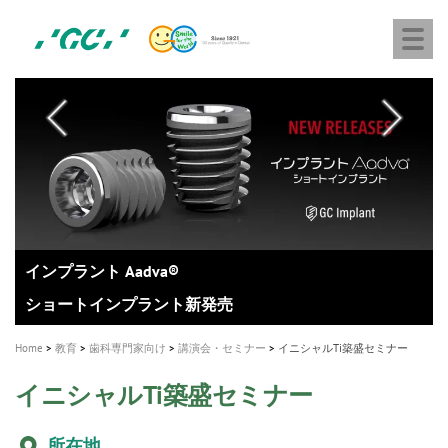
株
Skip
Togg
式
to
navi
会
main
社
content
M
ジ
ー
a
シ
i
ー
n
n
a
A healthy smile greatly contributes to your quality of life
新発売 エバーエックス フロー
「セラスマート テクノロジーブック」公開
「イニシャル LiSi（リジ）ブロック テクノロジーブッ
歯を内部まで白くする
新製品 イオム ナゴミ for DH
新製品バキュクレーブ 118 / 318 Prime
インプラント Aadva®
GCグループ企業
v
ク」公開
専用サイトはこちら
製品の詳細情報はこちら
i
製品の詳細情報はこちら
医療ホワイトニング ティオン®
ショートインプラント新発売
g
Home
教育
歯科専門家向け
講演会・セミナー
イニシャルTi築盛セミナー
a
t
イニシャルTi築盛セミナー
i
所在地