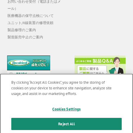
お問い合わせ受付（電話またはメ
ール）
医療機器の保守点検について
ユニット/X線装置の修理依頼
製品修理のご案内
製造販売中止のご案内
By clicking “Accept All Cookies”, you agree to the storing of
cookies on your device to enhance site navigation, analyze site
usage, and assist in our marketing efforts.
Cookies Settings
© 2026 GC Corp. |
無断転載禁止 |
お問い合わせ
|
当サイトの利用条件
|
F
o
個人情報保護方針
|
クッキーポリシー
|
透明性に関する指針
|
Reject All
o