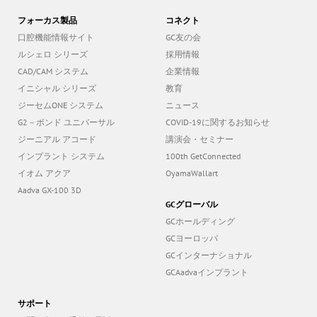
フォーカス製品
コネクト
口腔機能情報サイト
GC友の会
ルシェロ シリーズ
採用情報
CAD/CAM システム
企業情報
イニシャル シリーズ
教育
ジーセムONE システム
ニュース
G2－ボンド ユニバーサル
COVID-19に関するお知らせ
ジーニアル アコード
講演会・セミナー
インプラント システム
100th GetConnected
イオム アクア
OyamaWallart
Aadva GX-100 3D
GCグローバル
GCホールディング
GCヨーロッパ
GCインターナショナル
GCAadvaインプラント
サポート