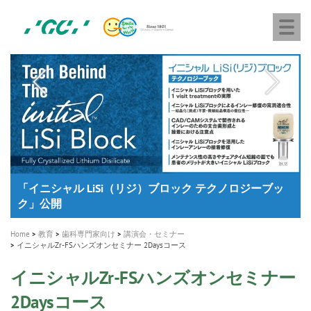
株
Skip
Togg
式
to
navi
会
main
社
content
M
ジ
ー
a
シ
i
ー
n
n
a
A healthy smile greatly contributes to your quality of life
新発売 エバーエックス フロー
「セラスマート テクノロジーブック」公開
「イニシャル LiSi（リジ）ブロック テクノロジーブッ
歯を内部まで白くする
新製品 イオム ナゴミ for DH
新製品バキュクレーブ 118 / 318 Prime
インプラント Aadva®
GCグループ企業
v
ク」公開
専用サイトはこちら
製品の詳細情報はこちら
i
製品の詳細情報はこちら
医療ホワイトニング ティオン®
ショートインプラント新発売
g
Home
教育
歯科専門家向け
講演会・セミナー
a
イニシャルZr-FSハンズオンセミナー 2Daysコース
t
イニシャルZr-FSハンズオンセミナー
i
2Daysコース