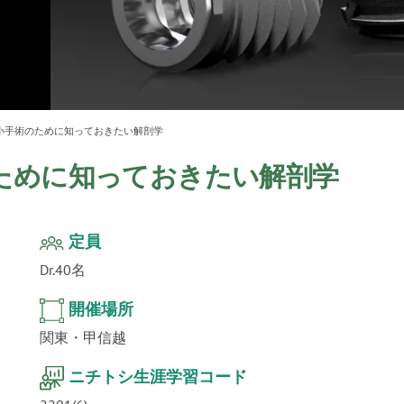
ur
」公
テクノ
小手術のために知っておきたい解剖学
ために知っておきたい解剖学
定員
Dr.40名
開催場所
関東・甲信越
ニチトシ生涯学習コード