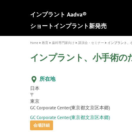
a
t
新発売 エバーエックス フロー
歯を内部まで白くする
インプラント Aadva®
A healthy smile greatly contributes to yo
「セラスマート テクノロジーブック
「イニシャル LiSi（リジ）ブロック 
新製品 イオム ナゴミ for DH
新製品バキュクレーブ 118 / 318 Prime
i
quality of life
製品の詳細情報はこちら
開
ロジーブック」公開
医療ホワイトニング ティオン®
専用サイトはこちら
製品の詳細情報はこちら
ショートインプラント新発売
GCグループ企業
o
n
Home
教育
歯科専門家向け
講演会・セミナー
インプラント、
インプラント、小手術の
所在地
日本
〒
東京
GC Corporate Center(東京都文京区本郷)
GC Corporate Center(東京都文京区本郷)
会場詳細