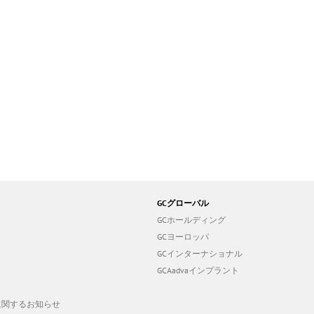
GCグローバル
GCホールディング
GCヨーロッパ
GCインターナショナル
GCAadvaインプラント
19に関するお知らせ