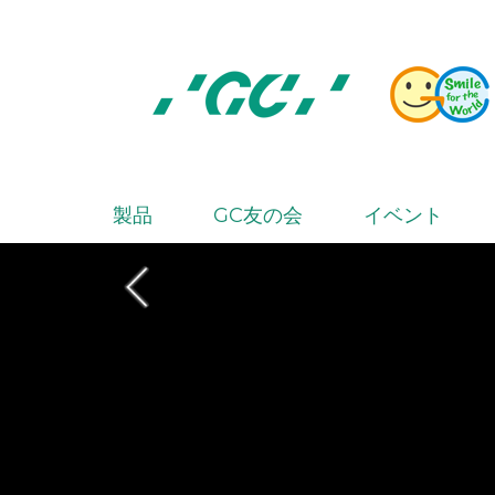
Skip
to
main
content
株
式
会
製品
GC友の会
イベント
M
社
a
ジ
i
ー
シ
n
ー
n
a
v
i
g