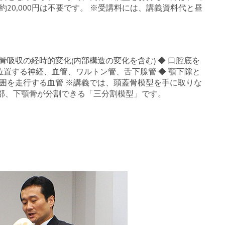
20,000円は不要です。 ※受講料には、講義資料代と昼
骨吸収の経時的変化(内部構造の変化を含む) ◆ 口腔底を
位置する神経、血管、ワルトン管、舌下腺管 ◆ 顎下隙と
周囲を走行する血管 ※講義では、頭蓋骨模型を手に取りな
部、下顎骨が分割できる「三分割模型」です。