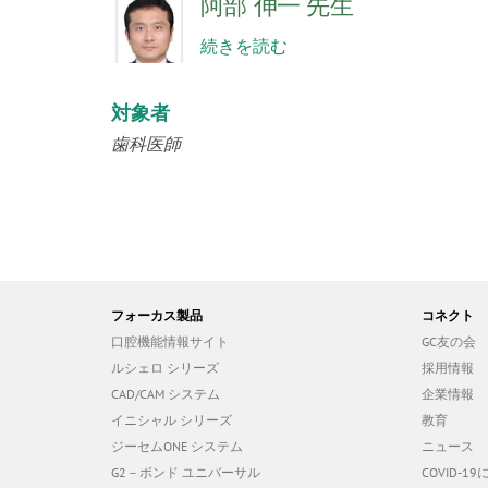
阿部 伸一 先生
続きを読む
対象者
歯科医師
フォーカス製品
コネクト
口腔機能情報サイト
GC友の会
ルシェロ シリーズ
採用情報
CAD/CAM システム
企業情報
イニシャル シリーズ
教育
ジーセムONE システム
ニュース
G2－ボンド ユニバーサル
COVID-