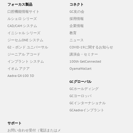
口腔機能情報サイト
GC友の会
ルシェロ シリーズ
採用情報
CAD/CAM システム
企業情報
イニシャル シリーズ
教育
ジーセムONE システム
ニュース
G2－ボンド ユニバーサル
COVID-19に関するお知らせ
ジーニアル アコード
講演会・セミナー
インプラント システム
100th GetConnected
イオム アクア
OyamaWallart
Aadva GX-100 3D
GCグローバル
GCホールディング
GCヨーロッパ
GCインターナショナル
GCAadvaインプラント
サポート
お問い合わせ受付（電話またはメ
ール）