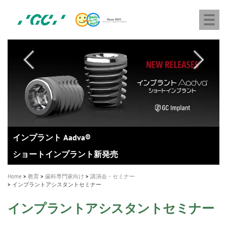
株
Skip
Togg
式
to
navi
会
main
社
content
M
ジ
ー
a
シ
i
ー
n
n
a
A healthy smile greatly contributes to your quality of life
新発売 エバーエックス フロー
「セラスマート テクノロジーブック」公開
「イニシャル LiSi（リジ）ブロック テクノロジーブッ
歯を内部まで白くする
新製品 イオム ナゴミ for DH
新製品バキュクレーブ 118 / 318 Prime
インプラント Aadva®
GCグループ企業
v
ク」公開
専用サイトはこちら
製品の詳細情報はこちら
i
製品の詳細情報はこちら
医療ホワイトニング ティオン®
ショートインプラント新発売
Home
教育
歯科専門家向け
講演会・セミナー
g
インプラントアシスタントセミナー
a
インプラントアシスタントセミナー
t
i
所在地