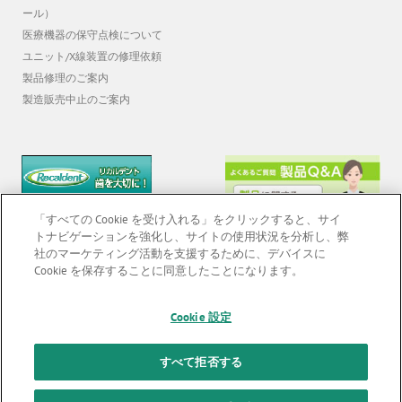
医療機器の保守点検について
ユニット/X線装置の修理依頼
製品修理のご案内
製造販売中止のご案内
「すべての Cookie を受け入れる」をクリックすると、サイ
トナビゲーションを強化し、サイトの使用状況を分析し、弊
社のマーケティング活動を支援するために、デバイスに
Cookie を保存することに同意したことになります。
© 2026 GC Corp. |
無断転載禁止 |
お問い合わせ
|
当サイトの利用条件
|
F
Cookie 設定
o
個人情報保護方針
|
クッキーポリシー
|
透明性に関する指針
|
o
クアラルンプール原則対応方針
|
すべて拒否する
t
カスタマーハラスメントに対する基本方針