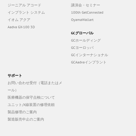
ジーニアル アコード
講演会・セミナー
インプラント システム
100th GetConnected
イオム アクア
OyamaWallart
Aadva GX-100 3D
GCグローバル
GCホールディング
GCヨーロッパ
GCインターナショナル
GCAadvaインプラント
サポート
お問い合わせ受付（電話またはメ
ール）
医療機器の保守点検について
ユニット/X線装置の修理依頼
製品修理のご案内
製造販売中止のご案内