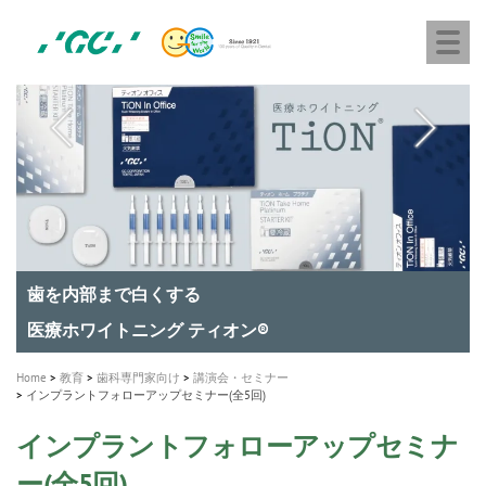
株
Skip
Togg
式
to
navi
会
main
社
content
M
ジ
ー
a
シ
i
ー
n
n
a
A healthy smile greatly contributes to your quality of life
新発売 エバーエックス フロー
「セラスマート テクノロジーブック」公開
「イニシャル LiSi（リジ）ブロック テクノロジーブッ
歯を内部まで白くする
新製品 イオム ナゴミ for DH
新製品バキュクレーブ 118 / 318 Prime
インプラント Aadva®
GCグループ企業
v
ク」公開
専用サイトはこちら
製品の詳細情報はこちら
i
製品の詳細情報はこちら
医療ホワイトニング ティオン®
ショートインプラント新発売
g
Home
教育
歯科専門家向け
講演会・セミナー
インプラントフォローアップセミナー(全5回)
a
t
インプラントフォローアップセミナ
i
ー(全5回)