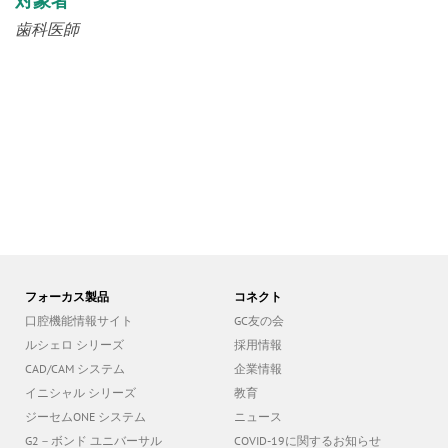
歯科医師
フォーカス製品
コネクト
口腔機能情報サイト
GC友の会
ルシェロ シリーズ
採用情報
CAD/CAM システム
企業情報
イニシャル シリーズ
教育
ジーセムONE システム
ニュース
G2－ボンド ユニバーサル
COVID-19に関するお知らせ