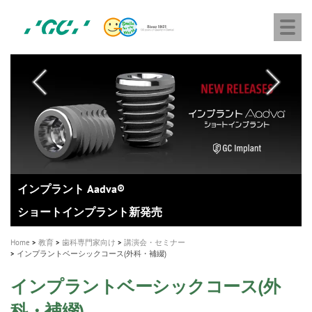
株
Skip
Togg
式
to
navi
会
main
社
content
M
ジ
ー
a
シ
i
ー
n
n
a
A healthy smile greatly contributes to your quality of life
新発売 エバーエックス フロー
「セラスマート テクノロジーブック」公開
「イニシャル LiSi（リジ）ブロック テクノロジーブッ
歯を内部まで白くする
新製品 イオム ナゴミ for DH
新製品バキュクレーブ 118 / 318 Prime
インプラント Aadva®
GCグループ企業
v
ク」公開
専用サイトはこちら
製品の詳細情報はこちら
i
製品の詳細情報はこちら
医療ホワイトニング ティオン®
ショートインプラント新発売
g
Home
教育
歯科専門家向け
講演会・セミナー
a
インプラントベーシックコース(外科・補綴)
t
インプラントベーシックコース(外
i
科・補綴)