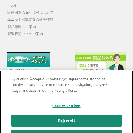
ール）
医療機器の保守点検について
ユニット/X線装置の修理依頼
製品修理のご案内
製造販売中止のご案内
By clicking “Accept All Cookies”, you agree to the storing of
cookies on your device to enhance site navigation, analyze site
usage, and assist in our marketing efforts.
© 2026 GC Corp. |
無断転載禁止 |
お問い合わせ
|
当サイトの利用条件
|
Cookies Settings
F
o
個人情報保護方針
|
クッキーポリシー
|
透明性に関する指針
|
Reject All
o
クアラルンプール原則対応方針
|