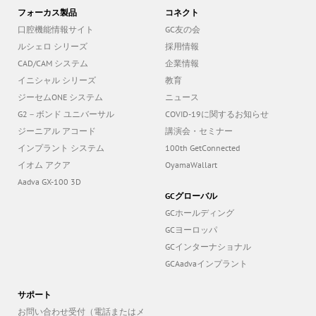
フォーカス製品
コネクト
口腔機能情報サイト
GC友の会
ルシェロ シリーズ
採用情報
CAD/CAM システム
企業情報
イニシャル シリーズ
教育
ジーセムONE システム
ニュース
G2－ボンド ユニバーサル
COVID-19に関するお知らせ
ジーニアル アコード
講演会・セミナー
インプラント システム
100th GetConnected
イオム アクア
OyamaWallart
Aadva GX-100 3D
GCグローバル
GCホールディング
GCヨーロッパ
GCインターナショナル
GCAadvaインプラント
サポート
お問い合わせ受付（電話またはメ