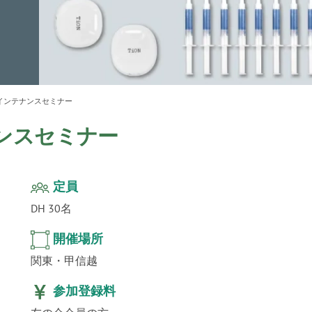
ur
」公
テクノ
インテナンスセミナー
ンスセミナー
定員
DH 30名
開催場所
関東・甲信越
参加登録料