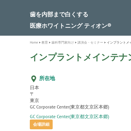
a
t
新発売 エバーエックス フロー
歯を内部まで白くする
インプラント Aadva®
A healthy smile greatly contributes to yo
「セラスマート テクノロジーブック
「イニシャル LiSi（リジ）ブロック 
新製品 イオム ナゴミ for DH
新製品バキュクレーブ 118 / 318 Prime
i
quality of life
製品の詳細情報はこちら
開
ロジーブック」公開
医療ホワイトニング ティオン®
専用サイトはこちら
製品の詳細情報はこちら
ショートインプラント新発売
GCグループ企業
o
n
Home
教育
歯科専門家向け
講演会・セミナー
インプラントメ
インプラントメインテナ
所在地
日本
〒
東京
GC Corporate Center(東京都文京区本郷)
GC Corporate Center(東京都文京区本郷)
会場詳細