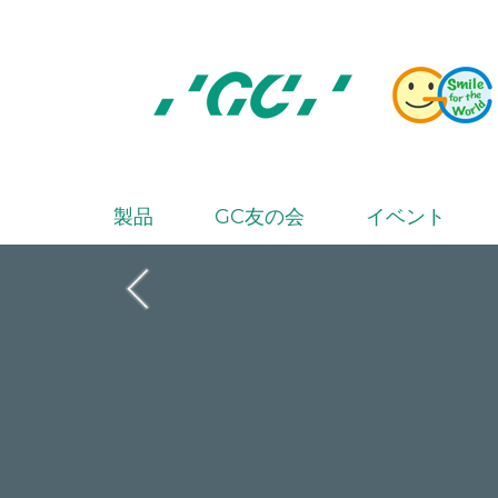
Skip
to
main
content
株
式
会
製品
GC友の会
イベント
M
社
a
ジ
i
ー
シ
n
ー
n
a
v
i
g