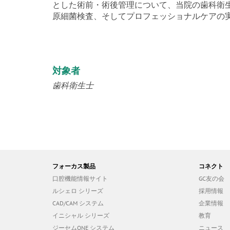
とした術前・術後管理について、当院の歯科衛
原細菌検査、そしてプロフェッショナルケアの
対象者
歯科衛生士
フォーカス製品
コネクト
口腔機能情報サイト
GC友の会
ルシェロ シリーズ
採用情報
CAD/CAM システム
企業情報
イニシャル シリーズ
教育
ジーセムONE システム
ニュース