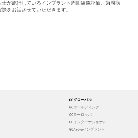
生士が施行しているインプラント周囲組織評価、歯周病
実際をお話させていただきます。
GCグローバル
GCホールディング
GCヨーロッパ
GCインターナショナル
GCAadvaインプラント