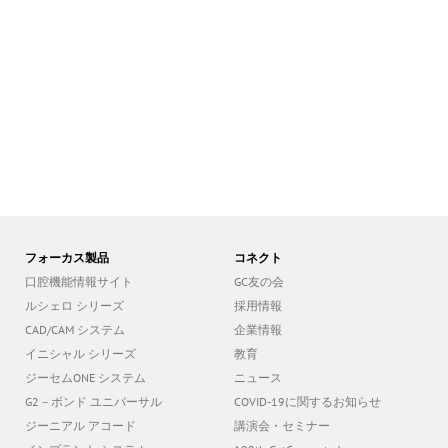
フォーカス製品
コネクト
口腔機能情報サイト
GC友の会
ルシェロ シリーズ
採用情報
CAD/CAM システム
企業情報
イニシャル シリーズ
教育
ジーセムONE システム
ニュース
G2－ボンド ユニバーサル
COVID-19に関するお知らせ
ジーニアル アコード
講演会・セミナー