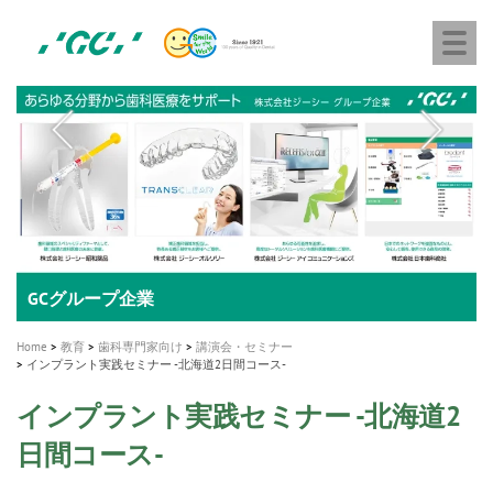
株
Skip
Togg
式
to
navi
会
main
社
content
M
ジ
ー
a
シ
i
ー
n
n
a
A healthy smile greatly contributes to your quality of life
新発売 エバーエックス フロー
「セラスマート テクノロジーブック」公開
「イニシャル LiSi（リジ）ブロック テクノロジーブッ
歯を内部まで白くする
新製品 イオム ナゴミ for DH
新製品バキュクレーブ 118 / 318 Prime
インプラント Aadva®
GCグループ企業
v
ク」公開
専用サイトはこちら
製品の詳細情報はこちら
i
製品の詳細情報はこちら
医療ホワイトニング ティオン®
ショートインプラント新発売
Home
教育
歯科専門家向け
講演会・セミナー
g
インプラント実践セミナー -北海道2日間コース-
a
インプラント実践セミナー -北海道2
t
日間コース-
i