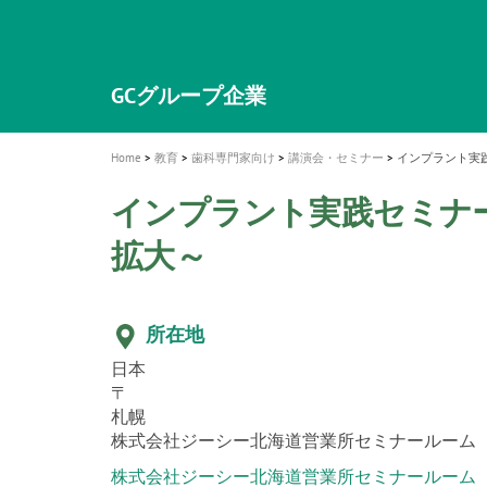
a
t
新発売 エバーエックス フロー
歯を内部まで白くする
インプラント Aadva®
A healthy smile greatly contributes to yo
「セラスマート テクノロジーブック
「イニシャル LiSi（リジ）ブロック 
新製品 イオム ナゴミ for DH
新製品バキュクレーブ 118 / 318 Prime
i
quality of life
製品の詳細情報はこちら
開
ロジーブック」公開
医療ホワイトニング ティオン®
専用サイトはこちら
製品の詳細情報はこちら
ショートインプラント新発売
GCグループ企業
o
n
Home
教育
歯科専門家向け
講演会・セミナー
インプラント実
インプラント実践セミナ
拡大～
所在地
日本
〒
札幌
株式会社ジーシー北海道営業所セミナールーム
株式会社ジーシー北海道営業所セミナールーム