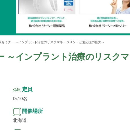
ur
」公
テクノ
践セミナー ～インプラント治療のリスクマネージメントと適応症の拡大～
ー ～インプラント治療のリスク
定員
Dr.10名
開催場所
北海道