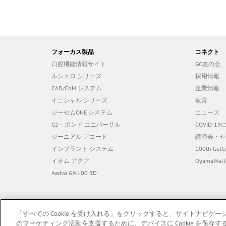
フォーカス製品
コネクト
口腔機能情報サイト
GC友の会
ルシェロ シリーズ
採用情報
CAD/CAM システム
企業情報
イニシャル シリーズ
教育
ジーセムONE システム
ニュース
G2－ボンド ユニバーサル
COVID-
ジーニアル アコード
講演会・セ
インプラント システム
100th GetC
イオム アクア
OyamaWall
Aadva GX-100 3D
「すべての Cookie を受け入れる」をクリックすると、サイトナビ
のマーケティング活動を支援するために、デバイスに Cookie を保存