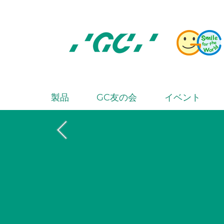
Skip
to
main
content
株
式
会
製品
GC友の会
イベント
M
社
a
ジ
i
ー
シ
n
ー
n
a
v
i
g