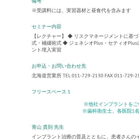
備考
※受講料には、実習器材と昼食代を含みます
セミナー内容
【レクチャー】 ◆ リスクマネージメントに基づ
式・補綴術式 ◆ ジェネシオPlus・セティオPl
ント埋入実習
お申込・お問い合わせ先
北海道営業所 TEL 011-729-2130 FAX 011-729-2
フリースペース 1
※他社インプラントをご
※歯科衛生士、各医院1
青山 貴則 先生
インプラント治療の普及とともに、患者さんの