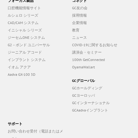
ルシェロ シリーズ
採用情報
CAD/CAM システム
企業情報
イニシャル シリーズ
教育
ジーセムONE システム
ニュース
G2－ボンド ユニバーサル
COVID-19に関するお知らせ
ジーニアル アコード
講演会・セミナー
インプラント システム
100th GetConnected
イオム アクア
OyamaWallart
Aadva GX-100 3D
GCグローバル
GCホールディング
GCヨーロッパ
GCインターナショナル
GCAadvaインプラント
サポート
お問い合わせ受付（電話またはメ
ール）
医療機器の保守点検について