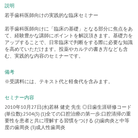
若手歯科医師向けの実践的な臨床セミナー
若手歯科医師向けに「臨床の基礎」となる部分に焦点をあ
て、経験豊かな講師にポイントを解説頂きます。基礎力を
アップすることで、日常臨床で判断をする際に必要な知識
を高めていただけます。投薬やカルテの書き方なども含
む、実践的な内容のセミナーです。
備考
※受講料には、テキスト代と軽食代を含みます。
セミナー内容
2010年10月27日(水)若林 健史 先生 ◎日歯生涯研修コード
(単位数):2504(3) (1)全ての口腔治療の第一歩:口腔清掃の重
要性を患者と共に理解する習慣をつける (2)歯肉炎と中等
度の歯周炎 (3)成人性歯周炎
お申込・お問い合わせ先