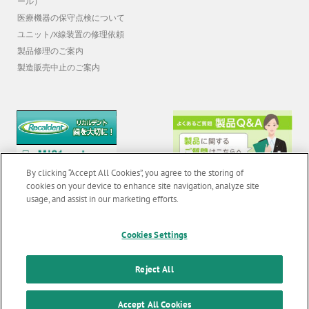
ユニット/X線装置の修理依頼
製品修理のご案内
製造販売中止のご案内
By clicking “Accept All Cookies”, you agree to the storing of
cookies on your device to enhance site navigation, analyze site
usage, and assist in our marketing efforts.
© 2026 GC Corp. |
無断転載禁止 |
お問い合わせ
|
当サイトの利用条件
|
F
o
Cookies Settings
個人情報保護方針
|
クッキーポリシー
|
透明性に関する指針
|
o
クアラルンプール原則対応方針
|
Reject All
t
カスタマーハラスメントに対する基本方針
e
Accept All Cookies