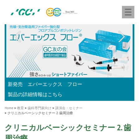
株
Skip
Togg
式
to
navi
会
main
社
content
M
ジ
ー
a
シ
i
ー
n
n
a
A healthy smile greatly contributes to your quality of life
新発売 エバーエックス フロー
「セラスマート テクノロジーブック」公開
「イニシャル LiSi（リジ）ブロック テクノロジーブッ
歯を内部まで白くする
新製品 イオム ナゴミ for DH
新製品バキュクレーブ 118 / 318 Prime
インプラント Aadva®
GCグループ企業
v
ク」公開
専用サイトはこちら
製品の詳細情報はこちら
i
製品の詳細情報はこちら
医療ホワイトニング ティオン®
ショートインプラント新発売
Home
教育
歯科専門家向け
講演会・セミナー
g
クリニカルベーシックセミナー 2. 歯周治療
a
クリニカルベーシックセミナー 2. 歯
t
周治療
i