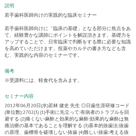
若手歯科医師向けの実践的な臨床セミナー
若手歯科医師向けに「臨床の基礎」となる部分に焦点をあ
て、経験豊かな講師にポイントを解説頂きます。基礎力を
アップすることで、日常臨床で判断をする際に必要な知識
を高めていただけます。投薬やカルテの書き方なども含
む、実践的な内容のセミナーです。
備考
※受講料には、軽食代を含みます。
セミナー内容
2012年06月20日(水)若林 健史 先生 ◎日歯生涯研修コード
(単位数):2702(3) (1)手術に先立って:有病者のトラブルを回
避する (2)痛くない麻酔と効果的な麻酔:効果的な麻酔は無
痛治療の基本であることを理解する (3)基本的抜歯法:抜歯
の原理、歯槽骨を破壊しない抜歯 (4)難しい抜歯:考える抜
歯の心がけ、予習の大切さを知る