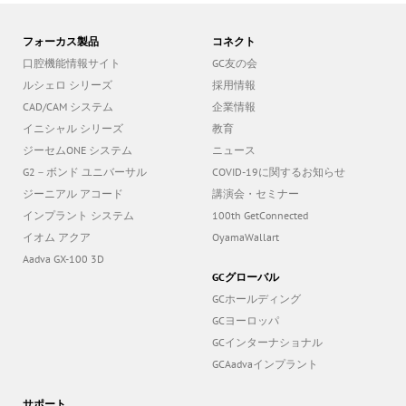
フォーカス製品
コネクト
口腔機能情報サイト
GC友の会
ルシェロ シリーズ
採用情報
CAD/CAM システム
企業情報
イニシャル シリーズ
教育
ジーセムONE システム
ニュース
G2－ボンド ユニバーサル
COVID-19に関するお知らせ
ジーニアル アコード
講演会・セミナー
インプラント システム
100th GetConnected
イオム アクア
OyamaWallart
Aadva GX-100 3D
GCグローバル
GCホールディング
GCヨーロッパ
GCインターナショナル
GCAadvaインプラント
サポート
お問い合わせ受付（電話またはメ