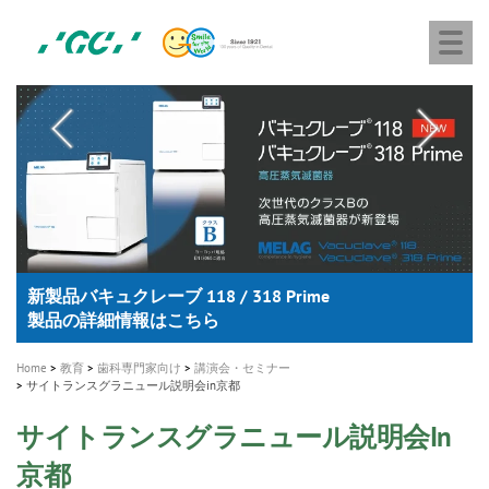
株
Skip
Togg
式
to
navi
会
main
社
content
M
ジ
ー
a
シ
i
ー
n
n
a
A healthy smile greatly contributes to your quality of life
新発売 エバーエックス フロー
「セラスマート テクノロジーブック」公開
「イニシャル LiSi（リジ）ブロック テクノロジーブッ
歯を内部まで白くする
新製品 イオム ナゴミ for DH
新製品バキュクレーブ 118 / 318 Prime
インプラント Aadva®
GCグループ企業
v
ク」公開
専用サイトはこちら
製品の詳細情報はこちら
i
製品の詳細情報はこちら
医療ホワイトニング ティオン®
ショートインプラント新発売
g
Home
教育
歯科専門家向け
講演会・セミナー
サイトランスグラニュール説明会in京都
a
t
サイトランスグラニュール説明会in
i
京都