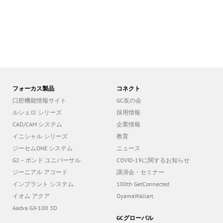
フォーカス製品
コネクト
口腔機能情報サイト
GC友の会
ルシェロ シリーズ
採用情報
CAD/CAM システム
企業情報
イニシャル シリーズ
教育
ジーセムONE システム
ニュース
G2－ボンド ユニバーサル
COVID-19に関するお知らせ
ジーニアル アコード
講演会・セミナー
インプラント システム
100th GetConnected
イオム アクア
OyamaWallart
Aadva GX-100 3D
GCグローバル