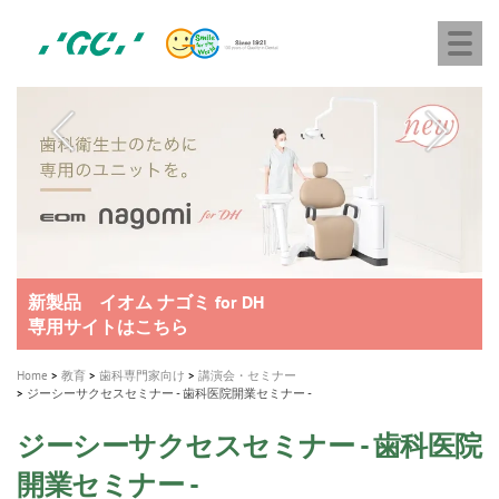
株
Skip
Togg
式
to
navi
会
main
社
content
M
ジ
ー
a
シ
i
ー
n
n
a
A healthy smile greatly contributes to your quality of life
新発売 エバーエックス フロー
「セラスマート テクノロジーブック」公開
「イニシャル LiSi（リジ）ブロック テクノロジーブッ
歯を内部まで白くする
新製品 イオム ナゴミ for DH
新製品バキュクレーブ 118 / 318 Prime
インプラント Aadva®
GCグループ企業
v
ク」公開
専用サイトはこちら
製品の詳細情報はこちら
i
製品の詳細情報はこちら
医療ホワイトニング ティオン®
ショートインプラント新発売
g
Home
教育
歯科専門家向け
講演会・セミナー
ジーシーサクセスセミナー - 歯科医院開業セミナー -
a
t
ジーシーサクセスセミナー - 歯科医院
i
開業セミナー -