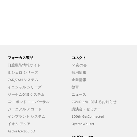
フォーカス製品
コネクト
口腔機能情報サイト
GC友の会
ルシェロ シリーズ
採用情報
CAD/CAM システム
企業情報
イニシャル シリーズ
教育
ジーセムONE システム
ニュース
G2－ボンド ユニバーサル
COVID-19に関するお知らせ
ジーニアル アコード
講演会・セミナー
インプラント システム
100th GetConnected
イオム アクア
OyamaWallart
Aadva GX-100 3D