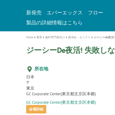
a
t
新発売 エバーエックス フロー
歯を内部まで白くする
インプラント Aadva®
A healthy smile greatly contributes to yo
「セラスマート テクノロジーブック
「イニシャル LiSi（リジ）ブロック 
新製品 イオム ナゴミ for DH
新製品バキュクレーブ 118 / 318 Prime
i
quality of life
製品の詳細情報はこちら
開
ロジーブック」公開
医療ホワイトニング ティオン®
専用サイトはこちら
製品の詳細情報はこちら
ショートインプラント新発売
GCグループ企業
o
n
Home
教育
歯科専門家向け
講演会・セミナー
ジーシーde夜活
ジーシーde夜活! 失敗
所在地
日本
〒
東京
GC Corporate Center(東京都文京区本郷)
GC Corporate Center(東京都文京区本郷)
会場詳細