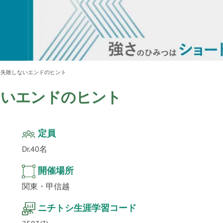
ur
」公
テクノ
! 失敗しないエンドのヒント
しないエンドのヒント
定員
Dr.40名
開催場所
関東・甲信越
ニチトシ生涯学習コード