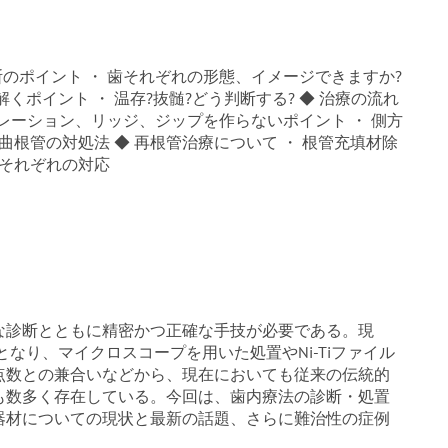
断のポイント ・ 歯それぞれの形態、イメージできますか?
解くポイント ・ 温存?抜髄?どう判断する? ◆ 治療の流れ
ォレーション、リッジ、ジップを作らないポイント ・ 側方
曲根管の対処法 ◆ 再根管治療について ・ 根管充填材除
膿それぞれの対応
な診断とともに精密かつ正確な手技が必要である。現
となり、マイクロスコープを用いた処置やNi-Tiファイル
点数との兼合いなどから、現在においても従来の伝統的
も数多く存在している。今回は、歯内療法の診断・処置
器材についての現状と最新の話題、さらに難治性の症例