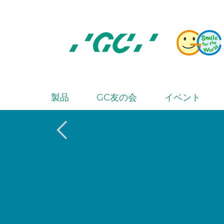
Skip
to
main
content
株
式
会
製品
GC友の会
イベント
M
社
a
ジ
i
ー
シ
n
ー
n
a
v
i
g