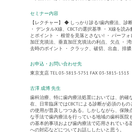
セミナー内容
【レクチャー】 ◆ しっかり診る!歯内療法、診
・ デンタルX線、CBCTの選択基準 ・ X線を読み
とポイント ・ 根管を見落とさない! ・ パーフ
加圧充填法、垂直加圧充填法の利点、欠点 ・ 湾
去時のポイント ・ クラック、破切、出血、排
お申込・お問い合わせ先
東京支店 TEL 03-3813-5751 FAX 03-3815-1513
古澤 成博 先生
歯科治療、特に歯内療法処置においては、的確
在、日常臨床ではCBCTによる診断が必須のもの
の使用が普及しつつある。しかしながら、保険
な手法で歯内療法を行っている地域の歯科医院
の基本的事項および歯内療法で応用されている
への対応などについてお話ししたいと思う。