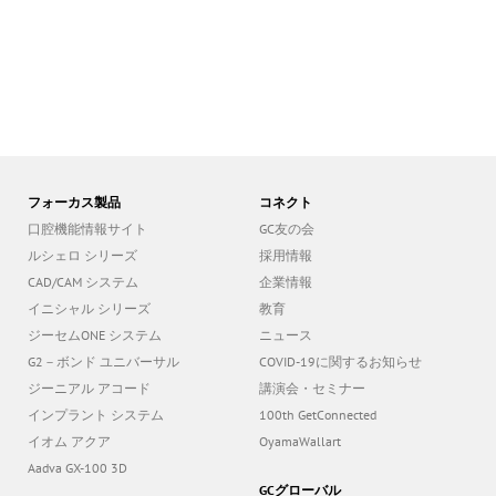
フォーカス製品
コネクト
口腔機能情報サイト
GC友の会
ルシェロ シリーズ
採用情報
CAD/CAM システム
企業情報
イニシャル シリーズ
教育
ジーセムONE システム
ニュース
G2－ボンド ユニバーサル
COVID-19に関するお知らせ
ジーニアル アコード
講演会・セミナー
インプラント システム
100th GetConnected
イオム アクア
OyamaWallart
Aadva GX-100 3D
GCグローバル