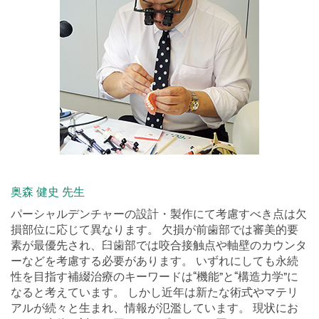
奥森 健史 先生
パーシャルデンチャーの設計・製作にて考慮すべき点は欠
損部位に応じて異なります。 欠損が前歯部では審美的要
素が最優先され、臼歯部では咬合接触点や軸壁のカウンタ
ーなどを考慮する必要があります。 いずれにしても永続
性を目指す補綴治療のキーワードは“機能”と“構造力学”に
なると考えています。 しかし近年は新たな術式やマテリ
アルが続々と生まれ、情報が氾濫しています。 現状にお
いて、生体に対する正しいアプローチを図るには、やは