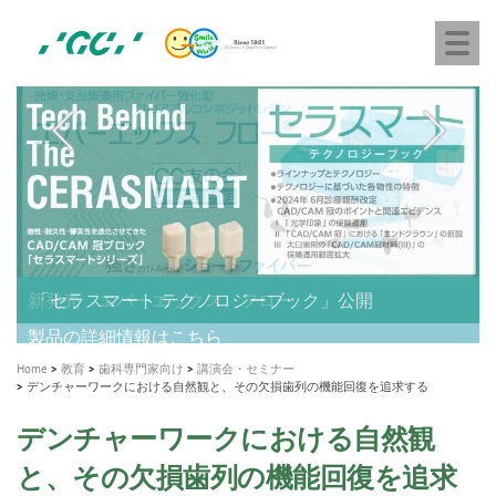
株
Skip
Togg
式
to
navi
会
main
社
content
M
ジ
ー
a
シ
i
ー
n
n
a
A healthy smile greatly contributes to your quality of life
新発売 エバーエックス フロー
「セラスマート テクノロジーブック」公開
「イニシャル LiSi（リジ）ブロック テクノロジーブッ
歯を内部まで白くする
新製品 イオム ナゴミ for DH
新製品バキュクレーブ 118 / 318 Prime
インプラント Aadva®
GCグループ企業
v
ク」公開
専用サイトはこちら
製品の詳細情報はこちら
i
製品の詳細情報はこちら
医療ホワイトニング ティオン®
ショートインプラント新発売
Home
教育
歯科専門家向け
講演会・セミナー
g
デンチャーワークにおける自然観と、その欠損歯列の機能回復を追求する
a
デンチャーワークにおける自然観
t
と、その欠損歯列の機能回復を追求
i
する