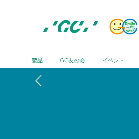
Skip
to
main
content
株
式
会
製品
GC友の会
イベント
M
社
a
ジ
i
ー
シ
n
ー
n
a
v
i
g