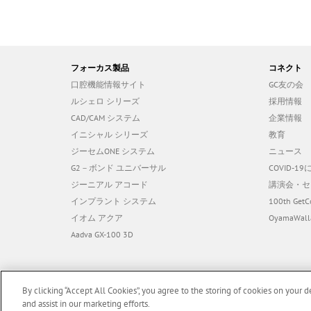
フォーカス製品
コネクト
口腔機能情報サイト
GC友の会
ルシェロ シリーズ
採用情報
CAD/CAM システム
企業情報
イニシャル シリーズ
教育
ジーセムONE システム
ニュース
G2－ボンド ユニバーサル
COVID-
ジーニアル アコード
講演会・セ
インプラント システム
100th GetC
イオム アクア
OyamaWall
Aadva GX-100 3D
By clicking “Accept All Cookies”, you agree to the storing of cookies on your d
and assist in our marketing efforts.