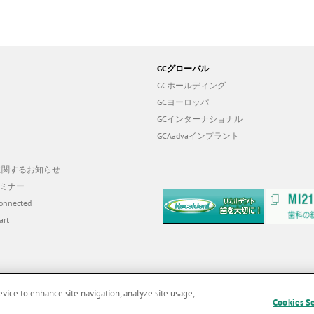
GCグローバル
GCホールディング
GCヨーロッパ
GCインターナショナル
GCAadvaインプラント
19に関するお知らせ
ミナー
onnected
art
evice to enhance site navigation, analyze site usage,
Cookies S