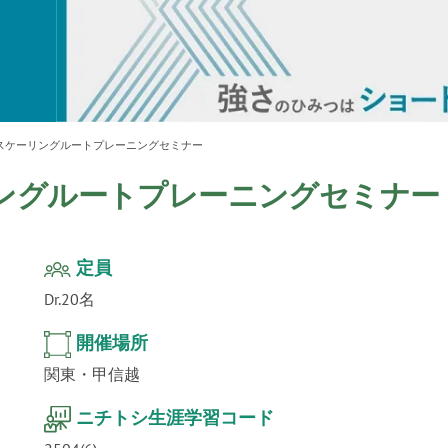
ur
」公
テクノ
スケーリングルートプレーニングセミナー
ングルートプレーニングセミナー
定員
Dr.20名
開催場所
関東・甲信越
ニチトシ生涯学習コード