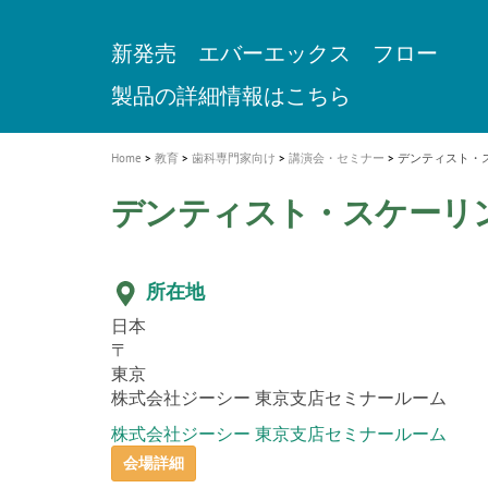
a
t
新発売 エバーエックス フロー
歯を内部まで白くする
インプラント Aadva®
A healthy smile greatly contributes to yo
「セラスマート テクノロジーブック
「イニシャル LiSi（リジ）ブロック 
新製品 イオム ナゴミ for DH
新製品バキュクレーブ 118 / 318 Prime
i
quality of life
製品の詳細情報はこちら
開
ロジーブック」公開
医療ホワイトニング ティオン®
専用サイトはこちら
製品の詳細情報はこちら
ショートインプラント新発売
GCグループ企業
o
n
Home
教育
歯科専門家向け
講演会・セミナー
デンティスト・
デンティスト・スケーリ
所在地
日本
〒
東京
株式会社ジーシー 東京支店セミナールーム
株式会社ジーシー 東京支店セミナールーム
会場詳細