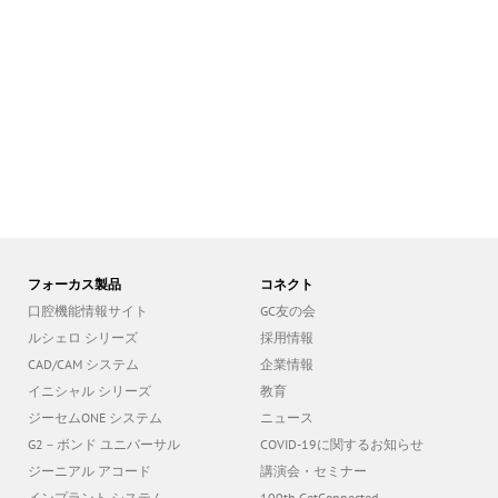
フォーカス製品
コネクト
口腔機能情報サイト
GC友の会
ルシェロ シリーズ
採用情報
CAD/CAM システム
企業情報
イニシャル シリーズ
教育
ジーセムONE システム
ニュース
G2－ボンド ユニバーサル
COVID-19に関するお知らせ
ジーニアル アコード
講演会・セミナー
インプラント システム
100th GetConnected