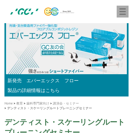
株
Skip
Togg
式
to
navi
会
main
社
content
M
ジ
ー
a
シ
i
ー
n
n
a
A healthy smile greatly contributes to your quality of life
新発売 エバーエックス フロー
「セラスマート テクノロジーブック」公開
「イニシャル LiSi（リジ）ブロック テクノロジーブッ
歯を内部まで白くする
新製品 イオム ナゴミ for DH
新製品バキュクレーブ 118 / 318 Prime
インプラント Aadva®
GCグループ企業
v
ク」公開
専用サイトはこちら
製品の詳細情報はこちら
i
製品の詳細情報はこちら
医療ホワイトニング ティオン®
ショートインプラント新発売
g
Home
教育
歯科専門家向け
講演会・セミナー
a
デンティスト・スケーリングルートプレーニングセミナー
t
デンティスト・スケーリングルート
i
プレーニングセミナー