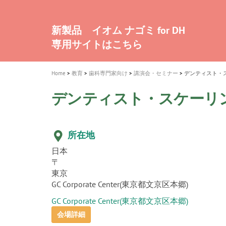
a
t
新発売 エバーエックス フロー
歯を内部まで白くする
インプラント Aadva®
A healthy smile greatly contributes to yo
「セラスマート テクノロジーブック
「イニシャル LiSi（リジ）ブロック 
新製品 イオム ナゴミ for DH
新製品バキュクレーブ 118 / 318 Prime
i
quality of life
製品の詳細情報はこちら
開
ロジーブック」公開
医療ホワイトニング ティオン®
専用サイトはこちら
製品の詳細情報はこちら
ショートインプラント新発売
GCグループ企業
o
n
Home
教育
歯科専門家向け
講演会・セミナー
デンティスト・
デンティスト・スケーリ
所在地
日本
〒
東京
GC Corporate Center(東京都文京区本郷)
GC Corporate Center(東京都文京区本郷)
会場詳細