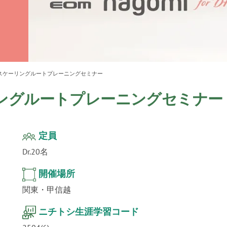
ur
」公
テクノ
スケーリングルートプレーニングセミナー
ングルートプレーニングセミナー
定員
Dr.20名
開催場所
関東・甲信越
ニチトシ生涯学習コード