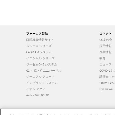
フォーカス製品
コネクト
口腔機能情報サイト
GC友の会
ルシェロ シリーズ
採用情報
CAD/CAM システム
企業情報
イニシャル シリーズ
教育
ジーセムONE システム
ニュース
G2－ボンド ユニバーサル
COVID-
ジーニアル アコード
講演会・セ
インプラント システム
100th GetC
イオム アクア
OyamaWall
Aadva GX-100 3D