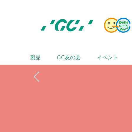
Skip
to
main
content
株
式
会
製品
GC友の会
イベント
M
社
a
ジ
i
ー
シ
n
ー
n
a
v
i
g