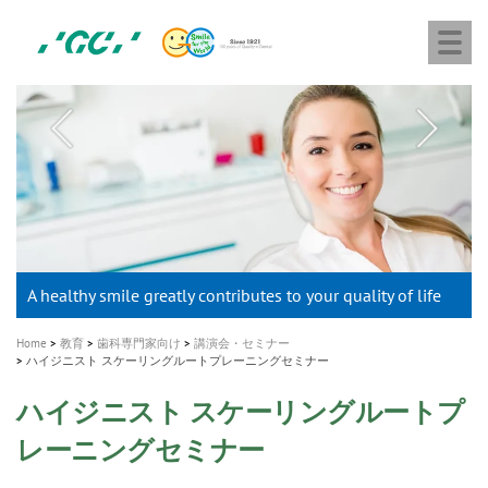
株
Skip
Togg
式
to
navi
会
main
社
content
M
ジ
ー
a
シ
i
ー
n
n
a
A healthy smile greatly contributes to your quality of life
新発売 エバーエックス フロー
「セラスマート テクノロジーブック」公開
「イニシャル LiSi（リジ）ブロック テクノロジーブッ
歯を内部まで白くする
新製品 イオム ナゴミ for DH
新製品バキュクレーブ 118 / 318 Prime
インプラント Aadva®
GCグループ企業
v
ク」公開
専用サイトはこちら
製品の詳細情報はこちら
i
製品の詳細情報はこちら
医療ホワイトニング ティオン®
ショートインプラント新発売
Home
教育
歯科専門家向け
講演会・セミナー
g
ハイジニスト スケーリングルートプレーニングセミナー
a
ハイジニスト スケーリングルートプ
t
レーニングセミナー
i