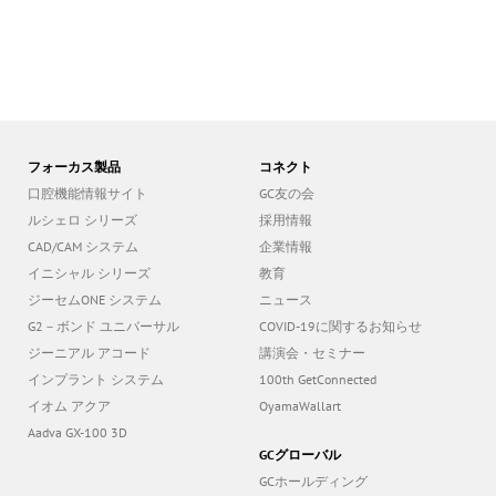
フォーカス製品
コネクト
口腔機能情報サイト
GC友の会
ルシェロ シリーズ
採用情報
CAD/CAM システム
企業情報
イニシャル シリーズ
教育
ジーセムONE システム
ニュース
G2－ボンド ユニバーサル
COVID-19に関するお知らせ
ジーニアル アコード
講演会・セミナー
インプラント システム
100th GetConnected
イオム アクア
OyamaWallart
Aadva GX-100 3D
GCグローバル
GCホールディング