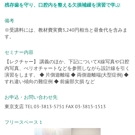
残存歯を守り、口腔内を整える欠損補綴を演習で学ぶ
備考
※受講料には、教材費実費3,240円相当と昼食代を含みま
す。
セミナー内容
【レクチャー】 講義のほか、下記についてX線写真や口腔
内写真、ぺリオチャートなどを参照しながら設計線を引く
演習をします。 ◆ 片側遊離端 ◆ 両側遊離端(大型症例) ◆
すれ違い傾向の難症例 ◆ 前歯部欠損 など
お申込・お問い合わせ先
東京支店 TEL 03-3813-5751 FAX 03-3815-1513
フリースペース 1