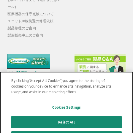
ール）
医療機器の保守点検について
ユニット/X線装置の修理依頼
製品修理のご案内
製造販売中止のご案内
By clicking “Accept All Cookies”, you agree to the storing of
cookies on your device to enhance site navigation, analyze site
usage, and assist in our marketing efforts.
© 2026 GC Corp. |
無断転載禁止 |
お問い合わせ
|
当サイトの利用条件
|
Cookies Settings
F
o
個人情報保護方針
|
クッキーポリシー
|
透明性に関する指針
|
Reject All
o
クアラルンプール原則対応方針
|