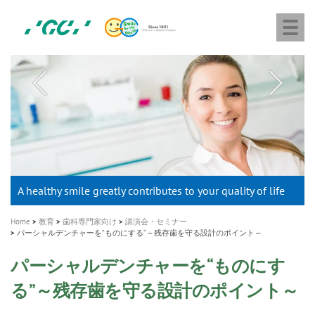
株
Skip
Togg
式
to
navi
会
main
社
content
M
ジ
ー
a
シ
i
ー
n
n
a
A healthy smile greatly contributes to your quality of life
新発売 エバーエックス フロー
「セラスマート テクノロジーブック」公開
「イニシャル LiSi（リジ）ブロック テクノロジーブッ
歯を内部まで白くする
新製品 イオム ナゴミ for DH
新製品バキュクレーブ 118 / 318 Prime
インプラント Aadva®
GCグループ企業
v
ク」公開
専用サイトはこちら
製品の詳細情報はこちら
i
製品の詳細情報はこちら
医療ホワイトニング ティオン®
ショートインプラント新発売
Home
教育
歯科専門家向け
講演会・セミナー
g
パーシャルデンチャーを“ものにする”～残存歯を守る設計のポイント～
a
パーシャルデンチャーを“ものにす
t
る”～残存歯を守る設計のポイント～
i