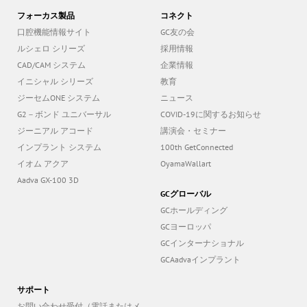
フォーカス製品
コネクト
口腔機能情報サイト
GC友の会
ルシェロ シリーズ
採用情報
CAD/CAM システム
企業情報
イニシャル シリーズ
教育
ジーセムONE システム
ニュース
G2－ボンド ユニバーサル
COVID-19に関するお知らせ
ジーニアル アコード
講演会・セミナー
インプラント システム
100th GetConnected
イオム アクア
OyamaWallart
Aadva GX-100 3D
GCグローバル
GCホールディング
GCヨーロッパ
GCインターナショナル
GCAadvaインプラント
サポート
お問い合わせ受付（電話またはメ