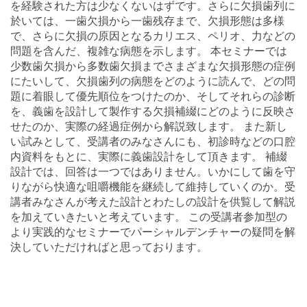
を経験された方は少なくないはずです。さらに欠損歯列に
於いては、一歯欠損から一歯残存まで、欠損形態は多様
で、さらに欠損の原因となるカリエス、ペリオ、力などの
問題を含んだ、複雑な病態を示します。 本セミナーでは
少数歯欠損から多数歯欠損までさまざまな欠損形態の症例
にたいして、欠損歯列の病態をどのように読んで、どの問
題に着眼して優先順位をつけたのか、そしてそれらの診断
を、義歯を設計して製作する欠損補綴にどのように反映さ
せたのか、実際の経過症例から解説致します。 また新し
い試みとして、受講者のみなさんにも、初診時などの口腔
内資料をもとに、実際に義歯設計をして頂きます。 補綴
設計では、回答は一つではありません。いかにして歯を守
りながら快適な咀嚼機能を継続して維持していくのか。受
講者みなさんが考えた設計とわたしの設計を供覧して解説
を加えていきたいと考えています。 この受講者参加型の
より実践的なセミナーでパーシャルデンチャーの疑問を解
決していただければと思っております。