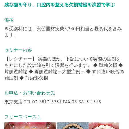
残存歯を守り、口腔内を整える欠損補綴を演習で学ぶ
備考
※受講料には、実習器材実費3,240円相当と昼食代を含み
ます。
セミナー内容
【レクチャー】 講義のほか、下記について実際の症例を
もとにした設計線を引く演習を行います。 ◆ 単独欠損 ◆
片側遊離端 ◆ 両側遊離端～大型症例～ ◆ すれ違い咬合の
難症例 ◆ 前歯部欠損
お申込・お問い合わせ先
東京支店 TEL 03-3813-5751 FAX 03-3815-1513
フリースペース 1