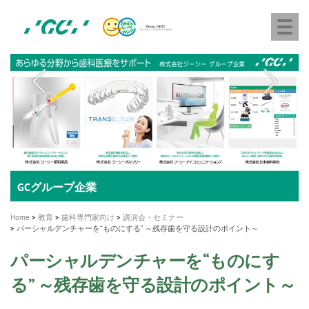
株
Skip
Togg
式
to
navi
会
main
社
content
M
ジ
ー
a
シ
i
ー
n
n
a
A healthy smile greatly contributes to your quality of life
新発売 エバーエックス フロー
「セラスマート テクノロジーブック」公開
「イニシャル LiSi（リジ）ブロック テクノロジーブッ
歯を内部まで白くする
新製品 イオム ナゴミ for DH
新製品バキュクレーブ 118 / 318 Prime
インプラント Aadva®
GCグループ企業
v
ク」公開
専用サイトはこちら
製品の詳細情報はこちら
i
製品の詳細情報はこちら
医療ホワイトニング ティオン®
ショートインプラント新発売
Home
教育
歯科専門家向け
講演会・セミナー
g
パーシャルデンチャーを“ものにする” ～残存歯を守る設計のポイント～
a
パーシャルデンチャーを“ものにす
t
る” ～残存歯を守る設計のポイント～
i