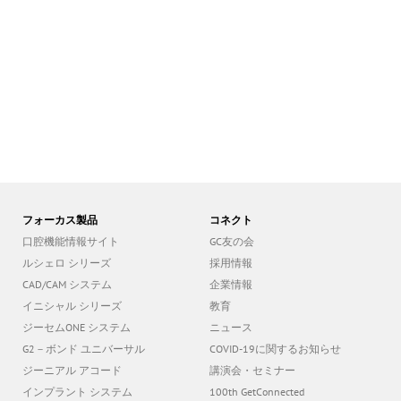
フォーカス製品
コネクト
口腔機能情報サイト
GC友の会
ルシェロ シリーズ
採用情報
CAD/CAM システム
企業情報
イニシャル シリーズ
教育
ジーセムONE システム
ニュース
G2－ボンド ユニバーサル
COVID-19に関するお知らせ
ジーニアル アコード
講演会・セミナー
インプラント システム
100th GetConnected