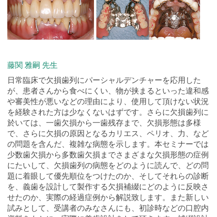
藤関 雅嗣 先生
日常臨床で欠損歯列にパーシャルデンチャーを応用した
が、患者さんから食べにくい、物が挟まるといった違和感
や審美性が悪いなどの理由により、使用して頂けない状況
を経験された方は少なくないはずです。さらに欠損歯列に
於いては、一歯欠損から一歯残存まで、欠損形態は多様
で、さらに欠損の原因となるカリエス、ペリオ、力、など
の問題を含んだ、複雑な病態を示します。本セミナーでは
少数歯欠損から多数歯欠損までさまざまな欠損形態の症例
にたいして、欠損歯列の病態をどのように読んで、どの問
題に着眼して優先順位をつけたのか、そしてそれらの診断
を、義歯を設計して製作する欠損補綴にどのように反映さ
せたのか、実際の経過症例から解説致します。また新しい
試みとして、受講者のみなさんにも、初診時などの口腔内