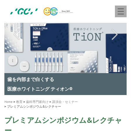
株
Skip
Togg
式
to
navi
会
main
社
content
M
ジ
ー
a
シ
i
ー
n
n
a
A healthy smile greatly contributes to your quality of life
新発売 エバーエックス フロー
「セラスマート テクノロジーブック」公開
「イニシャル LiSi（リジ）ブロック テクノロジーブッ
歯を内部まで白くする
新製品 イオム ナゴミ for DH
新製品バキュクレーブ 118 / 318 Prime
インプラント Aadva®
GCグループ企業
v
ク」公開
専用サイトはこちら
製品の詳細情報はこちら
i
製品の詳細情報はこちら
医療ホワイトニング ティオン®
ショートインプラント新発売
g
Home
教育
歯科専門家向け
講演会・セミナー
プレミアムシンポジウム&レクチャー
a
t
プレミアムシンポジウム&レクチャ
i
ー