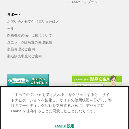
サポート
お問い合わせ受付（電話またはメ
ール）
医療機器の保守点検について
ユニット/X線装置の修理依頼
製品修理のご案内
製造販売中止のご案内
「すべての Cookie を受け入れる」をクリックすると、サイ
トナビゲーションを強化し、サイトの使用状況を分析し、弊
社のマーケティング活動を支援するために、デバイスに
Cookie を保存することに同意したことになります。
© 2026 GC Corp. |
無断転載禁止 |
お問い合わせ
|
当サイトの利用条件
|
F
Cookie 設定