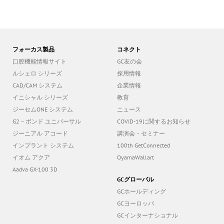
フォーカス製品
コネクト
口腔機能情報サイト
GC友の会
ルシェロ シリーズ
採用情報
CAD/CAM システム
企業情報
イニシャル シリーズ
教育
ジーセムONE システム
ニュース
G2－ボンド ユニバーサル
COVID-19に関するお知らせ
ジーニアル アコード
講演会・セミナー
インプラント システム
100th GetConnected
イオム アクア
OyamaWallart
Aadva GX-100 3D
GCグローバル
GCホールディング
GCヨーロッパ
GCインターナショナル
GCAadvaインプラント