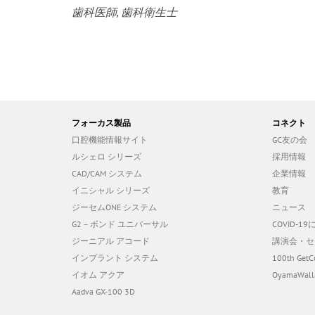
歯科医師
歯科衛生士
フォーカス製品
コネクト
口腔機能情報サイト
GC友の会
ルシェロ シリーズ
採用情報
CAD/CAM システム
企業情報
イニシャル シリーズ
教育
ジーセムONE システム
ニュース
G2－ボンド ユニバーサル
COVID-
ジーニアル アコード
講演会・セ
インプラント システム
100th GetC
イオム アクア
OyamaWall
Aadva GX-100 3D