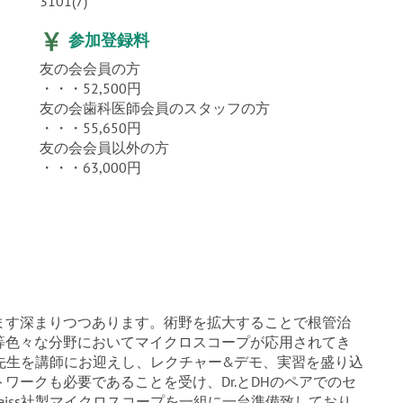
3101(7)
参加登録料
友の会会員の方
・・・52,500円
友の会歯科医師会員のスタッフの方
・・・55,650円
友の会会員以外の方
・・・63,000円
ます深まりつつあります。術野を拡大することで根管治
等色々な分野においてマイクロスコープが応用されてき
雄先生を講師にお迎えし、レクチャー&デモ、実習を盛り込
ワークも必要であることを受け、Dr.とDHのペアでのセ
Zeiss社製マイクロスコープを一組に一台準備致しており