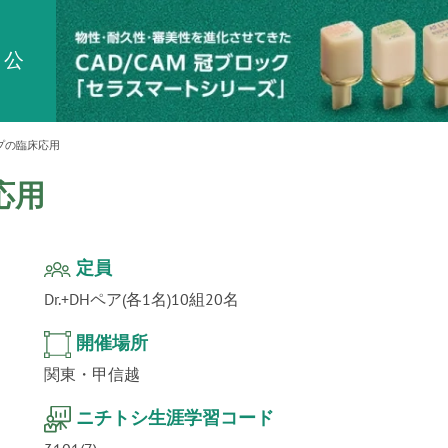
ur
」公
テクノ
プの臨床応用
応用
定員
Dr.+DHペア(各1名)10組20名
開催場所
関東・甲信越
ニチトシ生涯学習コード