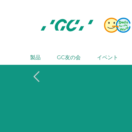
Skip
to
main
content
株
式
会
製品
GC友の会
イベント
M
社
a
ジ
i
ー
シ
n
ー
n
a
v
i
g