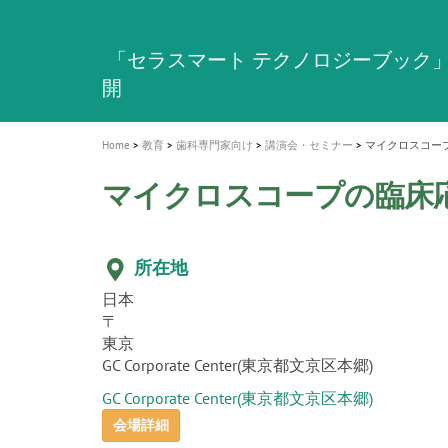
a
t
新発売 エバーエックス フロー
歯を内部まで白くする
インプラント Aadva®
A healthy smile greatly contributes to yo
「セラスマート テクノロジーブック
「イニシャル LiSi（リジ）ブロック 
新製品 イオム ナゴミ for DH
新製品バキュクレーブ 118 / 318 Prime
i
quality of life
製品の詳細情報はこちら
開
ロジーブック」公開
医療ホワイトニング ティオン®
専用サイトはこちら
製品の詳細情報はこちら
ショートインプラント新発売
GCグループ企業
o
n
Home
教育
歯科専門家向け
講演会・セミナー
マイクロスコー
マイクロスコープの臨床
所在地
日本
〒
東京
GC Corporate Center(東京都文京区本郷)
GC Corporate Center(東京都文京区本郷)
会場詳細