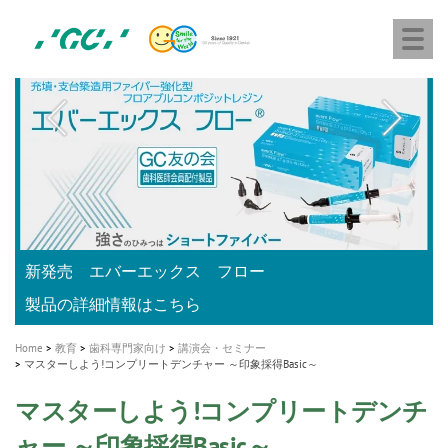
株
Skip
Togg
式
to
navi
会
main
社
content
M
ジ
ー
a
シ
i
ー
n
n
a
A healthy smile greatly contributes to your quality of life
新発売 エバーエックス フロー
「セラスマート テクノロジーブック」公開
「イニシャル LiSi（リジ）ブロック テクノロジーブッ
歯を内部まで白くする
新製品 イオム ナゴミ for DH
新製品バキュクレーブ 118 / 318 Prime
インプラント Aadva®
GCグループ企業
v
ク」公開
専用サイトはこちら
製品の詳細情報はこちら
i
製品の詳細情報はこちら
医療ホワイトニング ティオン®
ショートインプラント新発売
Home
教育
歯科専門家向け
講演会・セミナー
g
マスターしよう!コンプリートデンチャー ～印象採得Basic～
a
マスターしよう!コンプリートデンチ
t
ャー ～印象採得Basic～
i