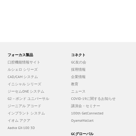
フォーカス製品
コネクト
口腔機能情報サイト
GC友の会
ルシェロ シリーズ
採用情報
CAD/CAM システム
企業情報
イニシャル シリーズ
教育
ジーセムONE システム
ニュース
G2－ボンド ユニバーサル
COVID-19に関するお知らせ
ジーニアル アコード
講演会・セミナー
インプラント システム
100th GetConnected
イオム アクア
OyamaWallart
Aadva GX-100 3D
GCグローバル
GCホールディング