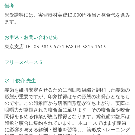
※受講料には、実習器材実費13,000円相当と昼食代を含み
ます。
お申込・お問い合わせ先
東京支店 TEL 03-3813-5751 FAX 03-3815-1513
フリースペース 3
水口 俊介 先生
義歯を維持安定させるために周囲軟組織と調和した義歯の
形態が重要ですが、印象採得はその形態の出発点となるも
のです。この印象面から研磨面形態が立ち上がり、実際に
咀嚼力が発揮される咬合面に至ります。その咬合面や咬合
関係をきめる作業が咬合採得となります。総義歯の臨床は
印象と咬合に集約されています。 本コースではまず義歯
に影響を与える解剖・機能を習得し、筋形成トレーニング
模型で難症例に対応した辺縁形成のコツを学んでいただき
ます。そして咬合関係、研磨面形態をレイアウトする咬合