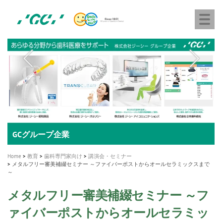
株
Skip
Togg
式
to
navi
会
main
社
content
M
ジ
ー
a
シ
i
ー
n
n
a
A healthy smile greatly contributes to your quality of life
新発売 エバーエックス フロー
「セラスマート テクノロジーブック」公開
「イニシャル LiSi（リジ）ブロック テクノロジーブッ
歯を内部まで白くする
新製品 イオム ナゴミ for DH
新製品バキュクレーブ 118 / 318 Prime
インプラント Aadva®
GCグループ企業
v
ク」公開
専用サイトはこちら
製品の詳細情報はこちら
i
製品の詳細情報はこちら
医療ホワイトニング ティオン®
ショートインプラント新発売
Home
教育
歯科専門家向け
講演会・セミナー
g
メタルフリー審美補綴セミナー ～ファイバーポストからオールセラミックスまで
～
a
t
メタルフリー審美補綴セミナー ～フ
i
ァイバーポストからオールセラミッ