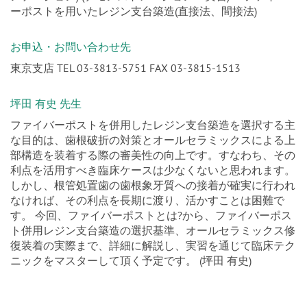
ーポストを用いたレジン支台築造(直接法、間接法)
お申込・お問い合わせ先
東京支店 TEL 03-3813-5751 FAX 03-3815-1513
坪田 有史 先生
ファイバーポストを併用したレジン支台築造を選択する主
な目的は、歯根破折の対策とオールセラミックスによる上
部構造を装着する際の審美性の向上です。すなわち、その
利点を活用すべき臨床ケースは少なくないと思われます。
しかし、根管処置歯の歯根象牙質への接着が確実に行われ
なければ、その利点を長期に渡り、活かすことは困難で
す。 今回、ファイバーポストとは?から、ファイバーポス
ト併用レジン支台築造の選択基準、オールセラミックス修
復装着の実際まで、詳細に解説し、実習を通じて臨床テク
ニックをマスターして頂く予定です。 (坪田 有史)