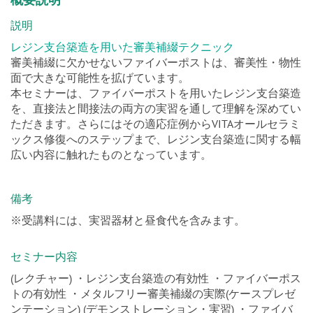
説明
レジン支台築造を用いた審美補綴テクニック
審美補綴に欠かせないファイバーポストは、審美性・物性
面で大きな可能性を拡げています。
本セミナーは、ファイバーポストを用いたレジン支台築造
を、直接法と間接法の両方の実習を通して理解を深めてい
ただきます。さらにはその適応症例からVITAオールセラミ
ックス修復へのステップまで、レジン支台築造に関する幅
広い内容に触れたものとなっています。
備考
※受講料には、実習器材と昼食代を含みます。
セミナー内容
(レクチャー) ・レジン支台築造の有効性 ・ファイバーポス
トの有効性 ・メタルフリー審美補綴の実際(ケースプレゼ
ンテーション) (デモンストレーション・実習) ・ファイバ