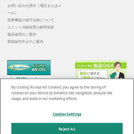
お問い合わせ受付（電話またはメ
ール）
医療機器の保守点検について
ユニット/X線装置の修理依頼
製品修理のご案内
製造販売中止のご案内
By clicking “Accept All Cookies”, you agree to the storing of
cookies on your device to enhance site navigation, analyze site
usage, and assist in our marketing efforts.
© 2026 GC Corp. |
無断転載禁止 |
お問い合わせ
|
当サイトの利用条件
|
Cookies Settings
F
o
個人情報保護方針
|
クッキーポリシー
|
透明性に関する指針
|
Reject All