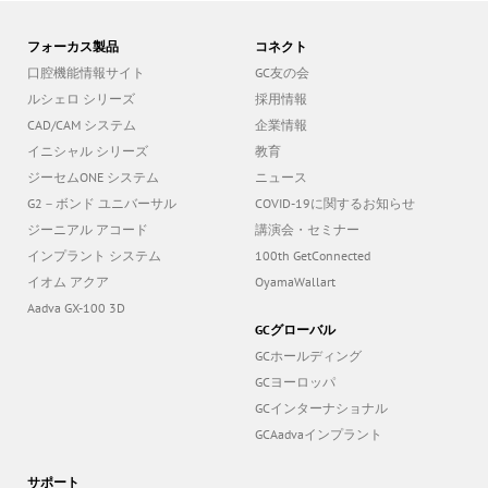
フォーカス製品
コネクト
口腔機能情報サイト
GC友の会
ルシェロ シリーズ
採用情報
CAD/CAM システム
企業情報
イニシャル シリーズ
教育
ジーセムONE システム
ニュース
G2－ボンド ユニバーサル
COVID-19に関するお知らせ
ジーニアル アコード
講演会・セミナー
インプラント システム
100th GetConnected
イオム アクア
OyamaWallart
Aadva GX-100 3D
GCグローバル
GCホールディング
GCヨーロッパ
GCインターナショナル
GCAadvaインプラント
サポート