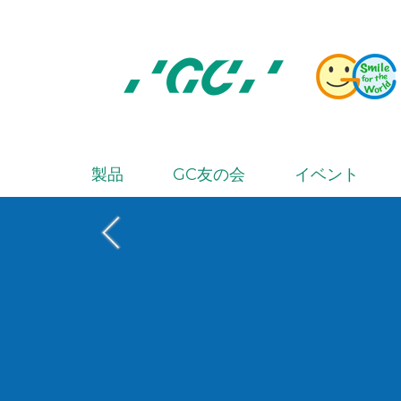
Skip
to
main
content
株
式
会
製品
GC友の会
イベント
M
社
a
ジ
i
ー
シ
n
ー
n
a
v
i
g