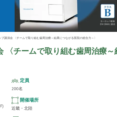
ur
」公
テクノ
ップ講演会 〈チームで取り組む歯周治療～結果につながる医院の総合力～〉
会 〈チームで取り組む歯周治療～
定員
200名
開催場所
F)
近畿・北陸