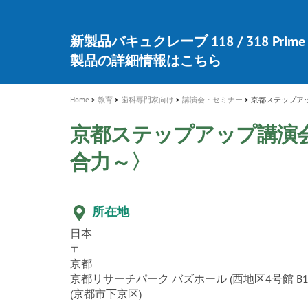
a
t
新発売 エバーエックス フロー
歯を内部まで白くする
インプラント Aadva®
A healthy smile greatly contributes to yo
「セラスマート テクノロジーブック
「イニシャル LiSi（リジ）ブロック 
新製品 イオム ナゴミ for DH
新製品バキュクレーブ 118 / 318 Prime
i
quality of life
製品の詳細情報はこちら
開
ロジーブック」公開
医療ホワイトニング ティオン®
専用サイトはこちら
製品の詳細情報はこちら
ショートインプラント新発売
GCグループ企業
o
n
Home
教育
歯科専門家向け
講演会・セミナー
京都ステップア
京都ステップアップ講演
合力～〉
所在地
日本
〒
京都
京都リサーチパーク バズホール (西地区4号館 B1
(京都市下京区)