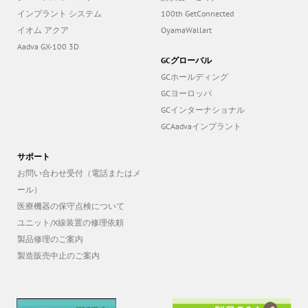
ジーニアル アコード
講演会・セミナー
インプラント システム
100th GetConnected
イオム アクア
OyamaWallart
Aadva GX-100 3D
GCグローバル
GCホールディング
GCヨーロッパ
GCインターナショナル
GCAadvaインプラント
サポート
お問い合わせ受付（電話またはメ
ール）
医療機器の保守点検について
ユニット/X線装置の修理依頼
製品修理のご案内
製造販売中止のご案内