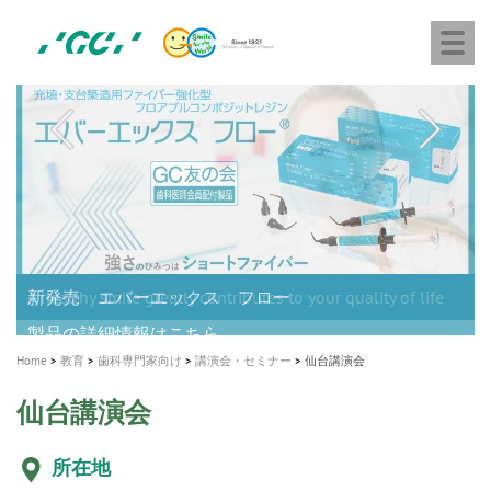
株
Skip
Togg
式
to
navi
会
main
社
content
M
ジ
ー
a
シ
i
ー
n
n
a
A healthy smile greatly contributes to your quality of life
新発売 エバーエックス フロー
「セラスマート テクノロジーブック」公開
「イニシャル LiSi（リジ）ブロック テクノロジーブッ
歯を内部まで白くする
新製品 イオム ナゴミ for DH
新製品バキュクレーブ 118 / 318 Prime
インプラント Aadva®
GCグループ企業
v
ク」公開
専用サイトはこちら
製品の詳細情報はこちら
i
製品の詳細情報はこちら
医療ホワイトニング ティオン®
ショートインプラント新発売
g
Home
教育
歯科専門家向け
講演会・セミナー
仙台講演会
a
t
仙台講演会
i
所在地