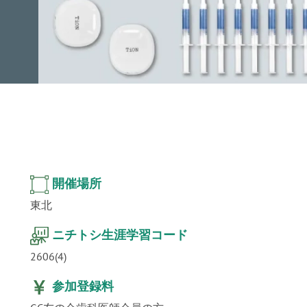
ur
」公
テクノ
開催場所
東北
ニチトシ生涯学習コード
2606(4)
参加登録料