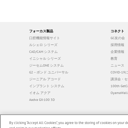
フォーカス製品
コネクト
口腔機能情報サイト
GC友の会
ルシェロ シリーズ
採用情報
CAD/CAM システム
企業情報
イニシャル シリーズ
教育
ジーセムONE システム
ニュース
G2－ボンド ユニバーサル
COVID-
ジーニアル アコード
講演会・セ
インプラント システム
100th GetC
イオム アクア
OyamaWall
Aadva GX-100 3D
By clicking “Accept All Cookies”, you agree to the storing of cookies on your d