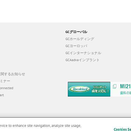
GCグローバル
GCホールディング
GCヨーロッパ
GCインターナショナル
GCAadvaインプラント
19に関するお知らせ
ミナー
onnected
art
evice to enhance site navigation, analyze site usage,
Cookies S