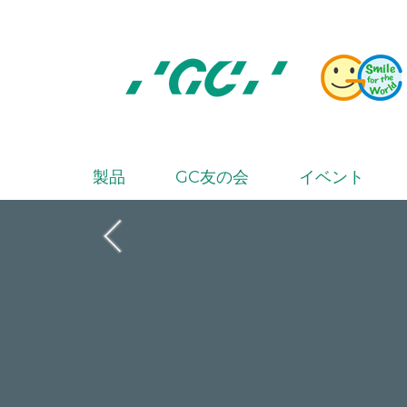
Skip
to
main
content
株
式
会
製品
GC友の会
イベント
M
社
a
ジ
i
ー
シ
n
ー
n
a
v
i
g