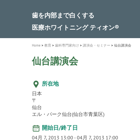
a
t
新発売 エバーエックス フロー
歯を内部まで白くする
インプラント Aadva®
A healthy smile greatly contributes to yo
「セラスマート テクノロジーブック
「イニシャル LiSi（リジ）ブロック 
新製品 イオム ナゴミ for DH
新製品バキュクレーブ 118 / 318 Prime
i
quality of life
製品の詳細情報はこちら
開
ロジーブック」公開
医療ホワイトニング ティオン®
専用サイトはこちら
製品の詳細情報はこちら
ショートインプラント新発売
GCグループ企業
o
n
Home
教育
歯科専門家向け
講演会・セミナー
仙台講演会
仙台講演会
所在地
日本
〒
仙台
エル・パーク仙台(仙台市青葉区)
開始日/終了日
04月 7, 2013 13:00
-
04月 7, 2013 17:00