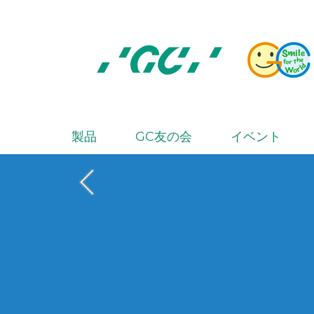
Skip
to
main
content
株
式
会
製品
GC友の会
イベント
M
社
a
ジ
i
ー
シ
n
ー
n
a
v
i
g