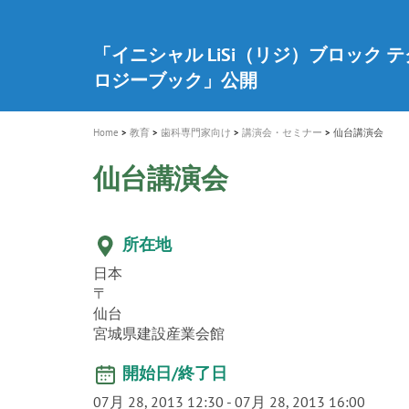
a
t
新発売 エバーエックス フロー
歯を内部まで白くする
インプラント Aadva®
A healthy smile greatly contributes to yo
「セラスマート テクノロジーブック
「イニシャル LiSi（リジ）ブロック 
新製品 イオム ナゴミ for DH
新製品バキュクレーブ 118 / 318 Prime
i
quality of life
製品の詳細情報はこちら
開
ロジーブック」公開
医療ホワイトニング ティオン®
専用サイトはこちら
製品の詳細情報はこちら
ショートインプラント新発売
GCグループ企業
o
n
Home
教育
歯科専門家向け
講演会・セミナー
仙台講演会
仙台講演会
所在地
日本
〒
仙台
宮城県建設産業会館
開始日/終了日
07月 28, 2013 12:30
-
07月 28, 2013 16:00