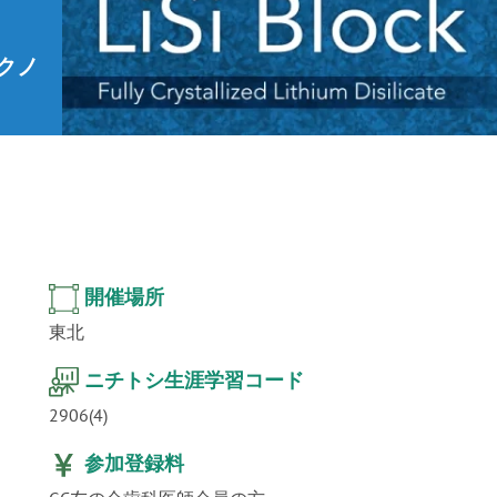
ur
」公
テクノ
開催場所
東北
ニチトシ生涯学習コード
2906(4)
参加登録料