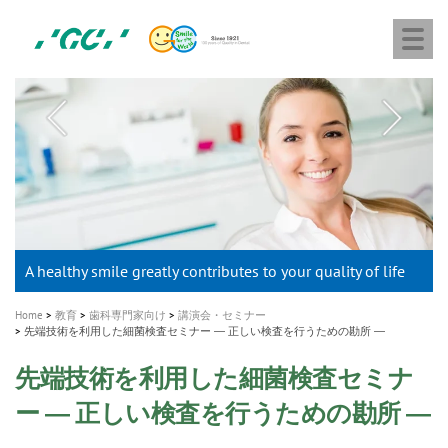
株
Skip
Togg
式
to
navi
会
main
社
content
M
ジ
ー
a
シ
i
ー
n
n
a
A healthy smile greatly contributes to your quality of life
新発売 エバーエックス フロー
「セラスマート テクノロジーブック」公開
「イニシャル LiSi（リジ）ブロック テクノロジーブッ
歯を内部まで白くする
新製品 イオム ナゴミ for DH
新製品バキュクレーブ 118 / 318 Prime
インプラント Aadva®
GCグループ企業
v
ク」公開
専用サイトはこちら
製品の詳細情報はこちら
i
製品の詳細情報はこちら
医療ホワイトニング ティオン®
ショートインプラント新発売
g
Home
教育
歯科専門家向け
講演会・セミナー
a
先端技術を利用した細菌検査セミナー ― 正しい検査を行うための勘所 ―
t
先端技術を利用した細菌検査セミナ
i
ー ― 正しい検査を行うための勘所 ―