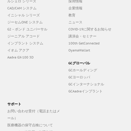
口腔機能情報サイト
GC友の会
ルシェロ シリーズ
採用情報
CAD/CAM システム
企業情報
イニシャル シリーズ
教育
ジーセムONE システム
ニュース
G2－ボンド ユニバーサル
COVID-19に関するお知らせ
ジーニアル アコード
講演会・セミナー
インプラント システム
100th GetConnected
イオム アクア
OyamaWallart
Aadva GX-100 3D
GCグローバル
GCホールディング
GCヨーロッパ
GCインターナショナル
GCAadvaインプラント
サポート
お問い合わせ受付（電話またはメ
ール）