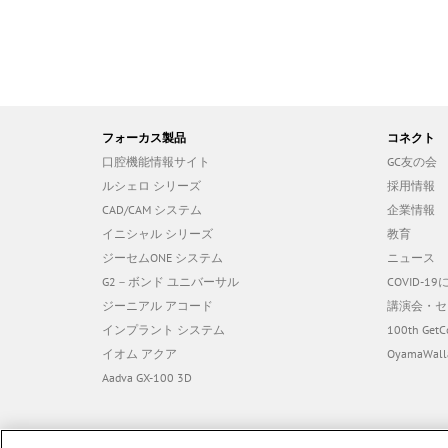
フォーカス製品
コネクト
口腔機能情報サイト
GC友の会
ルシェロ シリーズ
採用情報
CAD/CAM システム
企業情報
イニシャル シリーズ
教育
ジーセムONE システム
ニュース
G2－ボンド ユニバーサル
COVID-
ジーニアル アコード
講演会・セ
インプラント システム
100th GetC
イオム アクア
OyamaWall
Aadva GX-100 3D