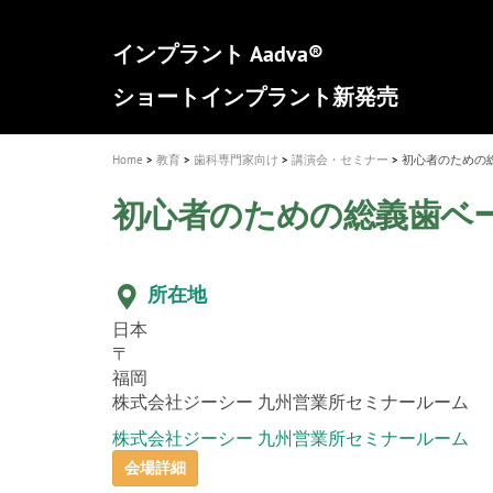
a
t
新発売 エバーエックス フロー
歯を内部まで白くする
インプラント Aadva®
A healthy smile greatly contributes to yo
「セラスマート テクノロジーブック
「イニシャル LiSi（リジ）ブロック 
新製品 イオム ナゴミ for DH
新製品バキュクレーブ 118 / 318 Prime
i
quality of life
製品の詳細情報はこちら
開
ロジーブック」公開
医療ホワイトニング ティオン®
専用サイトはこちら
製品の詳細情報はこちら
ショートインプラント新発売
GCグループ企業
o
n
Home
教育
歯科専門家向け
講演会・セミナー
初心者のための
初心者のための総義歯ベ
所在地
日本
〒
福岡
株式会社ジーシー 九州営業所セミナールーム
株式会社ジーシー 九州営業所セミナールーム
会場詳細