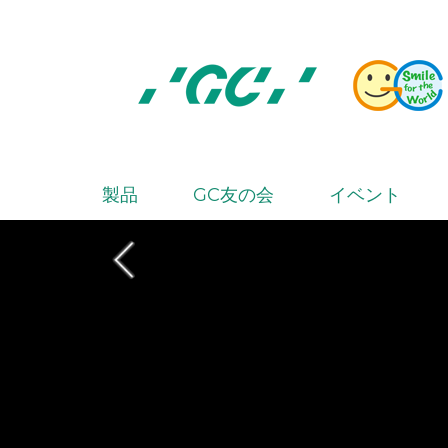
Skip
to
main
content
株
式
会
製品
GC友の会
イベント
M
社
a
ジ
i
ー
シ
n
ー
n
a
v
i
g