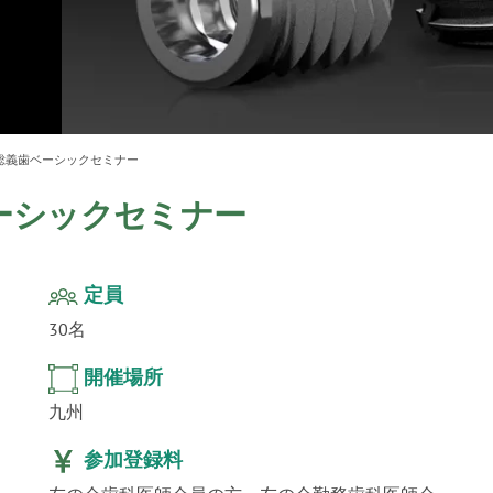
ur
」公
テクノ
総義歯ベーシックセミナー
ーシックセミナー
定員
30名
開催場所
九州
参加登録料