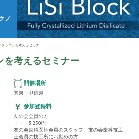
ur
」公
テクノ
いクラウンを考えるセミナー
ンを考えるセミナー
開催場所
関東・甲信越
参加登録料
友の会会員の方
・・・5,250円
友の会歯科医師会員のスタッフ、友の会歯科技工
士会員の技工所にお勤めの方