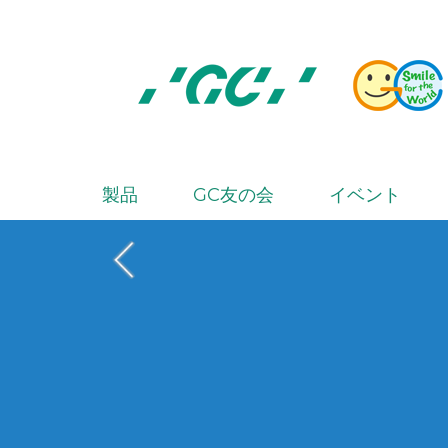
Skip
to
main
content
株
式
会
製品
GC友の会
イベント
M
社
a
ジ
i
ー
シ
n
ー
n
a
v
i
g