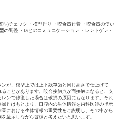
(模型)チェック ・模型作り ・咬合器付着 ・咬合器の使い
型の調整 ・Drとのコミュニケーション ・レントゲン・
ウンが、模型上では上下残存歯と同じ高さで仕上げて
れることがあります。咬合接触点が面接触になると、支
セレンで修復した場合は破損の原因にもなります。それ
器操作はもとより、口腔内の生体情報を歯科医師の指示
作業における生体情報の重要性をご説明し、その中から
例を呈示しながら皆様と考えたいと思います。