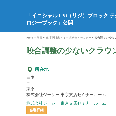
a
t
新発売 エバーエックス フロー
歯を内部まで白くする
インプラント Aadva®
A healthy smile greatly contributes to yo
「セラスマート テクノロジーブック
「イニシャル LiSi（リジ）ブロック 
新製品 イオム ナゴミ for DH
新製品バキュクレーブ 118 / 318 Prime
i
quality of life
製品の詳細情報はこちら
開
ロジーブック」公開
医療ホワイトニング ティオン®
専用サイトはこちら
製品の詳細情報はこちら
ショートインプラント新発売
GCグループ企業
o
n
Home
教育
歯科専門家向け
講演会・セミナー
咬合調整の少な
咬合調整の少ないクラウ
所在地
日本
〒
東京
株式会社ジーシー 東京支店セミナールーム
株式会社ジーシー 東京支店セミナールーム
会場詳細